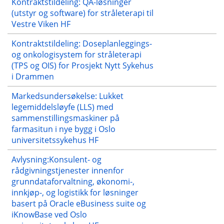
Kontraktstildeling: QA-løsninger
(utstyr og software) for stråleterapi til
Vestre Viken HF
Kontraktstildeling: Doseplanleggings-
og onkologisystem for stråleterapi
(TPS og OIS) for Prosjekt Nytt Sykehus
i Drammen
Markedsundersøkelse: Lukket
legemiddelsløyfe (LLS) med
sammenstillingsmaskiner på
farmasitun i nye bygg i Oslo
universitetssykehus HF
Avlysning:Konsulent- og
rådgivningstjenester innenfor
grunndataforvaltning, økonomi-,
innkjøp-, og logistikk for løsninger
basert på Oracle eBusiness suite og
iKnowBase ved Oslo