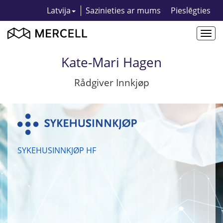
Latvija
Sazinieties ar mums
Pieslēgties
Togg
navi
Kate-Mari Hagen
Rådgiver Innkjøp
SYKEHUSINNKJØP HF