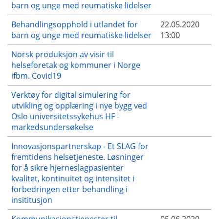
barn og unge med reumatiske lidelser
Behandlingsopphold i utlandet for
22.05.2020
barn og unge med reumatiske lidelser
13:00
Norsk produksjon av visir til
helseforetak og kommuner i Norge
ifbm. Covid19
Verktøy for digital simulering for
utvikling og opplæring i nye bygg ved
Oslo universitetssykehus HF -
markedsundersøkelse
Innovasjonspartnerskap - Et SLAG for
fremtidens helsetjeneste. Løsninger
for å sikre hjerneslagpasienter
kvalitet, kontinuitet og intensitet i
forbedringen etter behandling i
insititusjon
Kommunikasjonstjenester til
05.06.2020