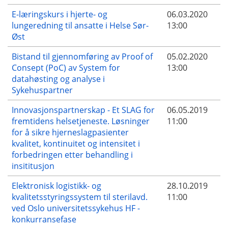
E-læringskurs i hjerte- og
06.03.2020
lungeredning til ansatte i Helse Sør-
13:00
Øst
Bistand til gjennomføring av Proof of
05.02.2020
Consept (PoC) av System for
13:00
datahøsting og analyse i
Sykehuspartner
Innovasjonspartnerskap - Et SLAG for
06.05.2019
fremtidens helsetjeneste. Løsninger
11:00
for å sikre hjerneslagpasienter
kvalitet, kontinuitet og intensitet i
forbedringen etter behandling i
insititusjon
Elektronisk logistikk- og
28.10.2019
kvalitetsstyringssystem til sterilavd.
11:00
ved Oslo universitetssykehus HF -
konkurransefase