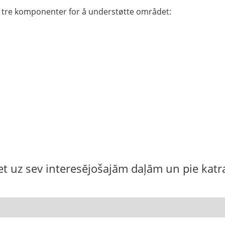
 tre komponenter for å understøtte området:
iet uz sev interesējošajām daļām un pie katra