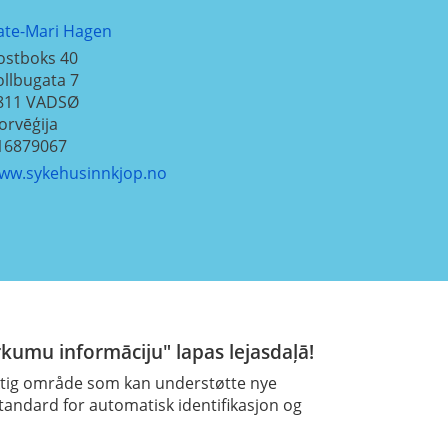
ate-Mari Hagen
ostboks 40
ollbugata 7
811
VADSØ
orvēģija
16879067
ww.sykehusinnkjop.no
rkumu informāciju" lapas lejasdaļā!
viktig område som kan understøtte nye
tandard for automatisk identifikasjon og