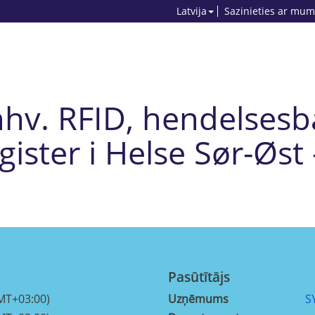
Latvija
Sazinieties ar mum
hhv. RFID, hendelsesb
gister i Helse Sør-Øst 
Pasūtītājs
MT+03:00)
Uzņēmums
S