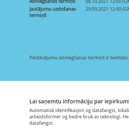
Iesniegšanas termiņš
08.10.2021 12:00 (G
Jautājumu uzdošanas
29.09.2021 12:00 (G
termiņš
Piedāvājumu iesniegšanas termiņš ir beidzies.
Lai saņemtu informāciju par iepirkumi
Automatisk identifikasjon og datafangst, loka
arbeidsformer og bedre bruk av teknologi. Hel
datafangst.