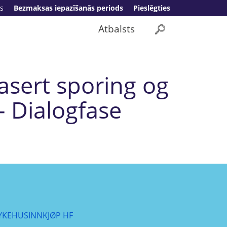
s
Bezmaksas iepazīšanās periods
Pieslēgties
Atbalsts
asert sporing og
- Dialogfase
YKEHUSINNKJØP HF