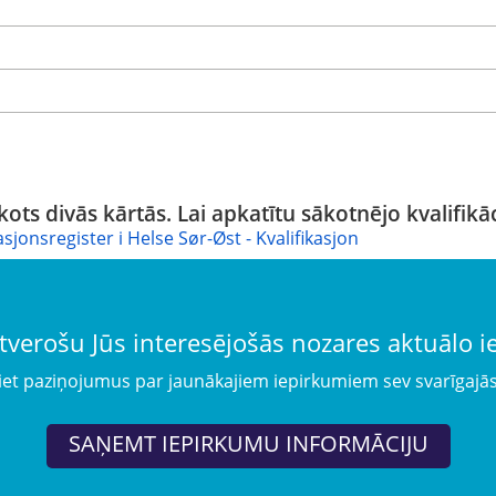
kots divās kārtās. Lai apkatītu sākotnējo kvalifikāc
sjonsregister i Helse Sør-Øst - Kvalifikasjon
tverošu Jūs interesējošās nozares aktuālo 
iet paziņojumus par jaunākajiem iepirkumiem sev svarīgajā
SAŅEMT IEPIRKUMU INFORMĀCIJU