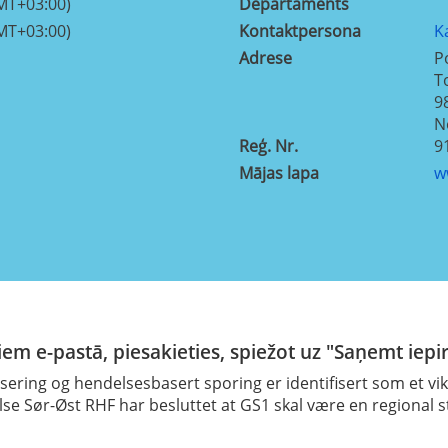
MT+03:00)
Departaments
MT+03:00)
Kontaktpersona
K
Adrese
P
T
9
N
Reģ. Nr.
9
Mājas lapa
w
em e-pastā, piesakieties, spiežot uz "Saņemt iepi
lisering og hendelsesbasert sporing er identifisert som et 
se Sør-Øst RHF har besluttet at GS1 skal være en regional s