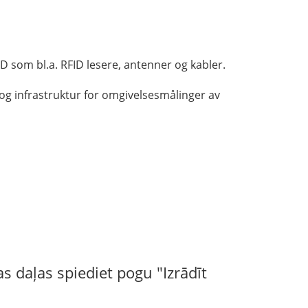
ID som bl.a. RFID lesere, antenner og kabler.
og infrastruktur for omgivelsesmålinger av
s daļas spiediet pogu "Izrādīt