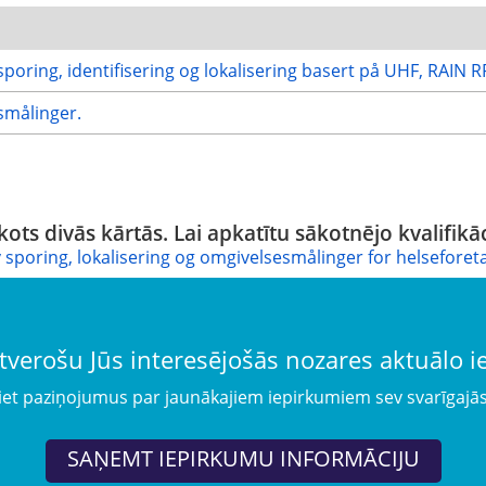
sporing, identifisering og lokalisering basert på UHF, RAIN R
smålinger.
kots divās kārtās. Lai apkatītu sākotnējo kvalifikāc
iv sporing, lokalisering og omgivelsesmålinger for helseforet
tverošu Jūs interesējošās nozares aktuālo 
iet paziņojumus par jaunākajiem iepirkumiem sev svarīgajā
SAŅEMT IEPIRKUMU INFORMĀCIJU