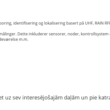
poring, identifisering og lokalisering basert på UHF, RAIN RF
målinger. Dette inkluderer sensorer, noder, kontrollsystem 
tedeværelse m.m.
iet uz sev interesējošajām daļām un pie katra