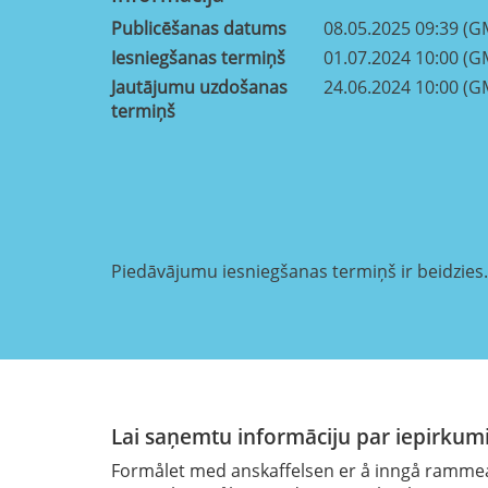
Publicēšanas datums
08.05.2025 09:39 (G
Iesniegšanas termiņš
01.07.2024 10:00 (G
Jautājumu uzdošanas
24.06.2024 10:00 (G
termiņš
Piedāvājumu iesniegšanas termiņš ir beidzies.
Lai saņemtu informāciju par iepirkumi
Formålet med anskaffelsen er å inngå rammeavt