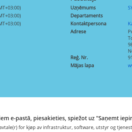
MT+03:00)
Uzņēmums
S
MT+03:00)
Departaments
MT+03:00)
Kontaktpersona
K
Adrese
P
T
9
N
Reģ. Nr.
9
Mājas lapa
w
em e-pastā, piesakieties, spiežot uz "Saņemt iepi
ale(r) for kjøp av infrastruktur, software, utstyr og tjenes