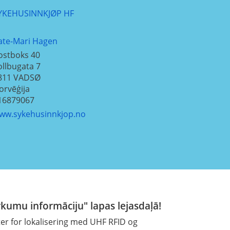
YKEHUSINNKJØP HF
ate-Mari Hagen
ostboks 40
ollbugata 7
811
VADSØ
orvēģija
16879067
ww.sykehusinnkjop.no
rkumu informāciju" lapas lejasdaļā!
ter for lokalisering med UHF RFID og