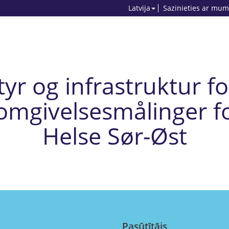
Latvija
Sazinieties ar mum
tyr og infrastruktur fo
 omgivelsesmålinger fo
Helse Sør-Øst
Pasūtītājs