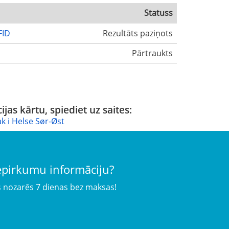
Statuss
FID
Rezultāts paziņots
Pārtraukts
ijas kārtu, spiediet uz saites:
ak i Helse Sør-Øst
iepirkumu informāciju?
s nozarēs 7 dienas bez maksas!