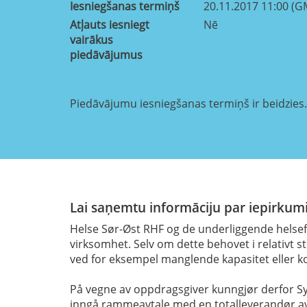
Iesniegšanas termiņš
20.11.2017 11:00 (G
Atļauts iesniegt
Nē
vairākus
piedāvājumus
Piedāvājumu iesniegšanas termiņš ir beidzies.
Lai saņemtu informāciju par iepirkumi
Helse Sør-Øst RHF og de underliggende helsef
virksomhet. Selv om dette behovet i relativt 
ved for eksempel manglende kapasitet eller 
På vegne av oppdragsgiver kunngjør derfor Sy
inngå rammeavtale med en totalleverandør av 