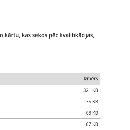
o kārtu, kas sekos pēc kvalifikācijas,
Izmērs
321 KB
75 KB
68 KB
67 KB