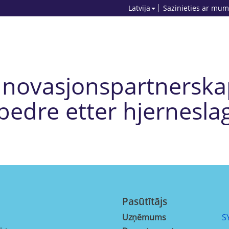
Latvija
Sazinieties ar mum
Innovasjonspartnerskap 
bedre etter hjernesla
Pasūtītājs
Uzņēmums
S