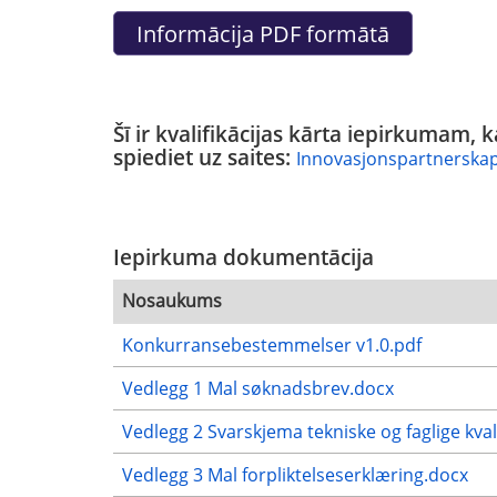
Šī ir kvalifikācijas kārta iepirkumam, k
spiediet uz saites:
Innovasjonspartnerskap -
Iepirkuma dokumentācija
Nosaukums
Konkurransebestemmelser v1.0.pdf
Vedlegg 1 Mal søknadsbrev.docx
Vedlegg 2 Svarskjema tekniske og faglige kval
Vedlegg 3 Mal forpliktelseserklæring.docx