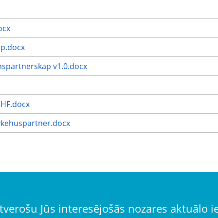
ocx
ap.docx
onspartnerskap v1.0.docx
 HF.docx
Sykehuspartner.docx
tverošu Jūs interesējošās nozares aktuālo 