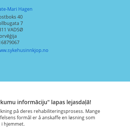
ate-Mari Hagen
ostboks 40
ollbugata 7
811
VADSØ
orvēģija
16879067
ww.sykehusinnkjop.no
rkumu informāciju" lapas lejasdaļā!
rkning på deres rehabiliteringsprosess. Mange
kaffelsens formål er å anskaffe en løsning som
g i hjemmet.