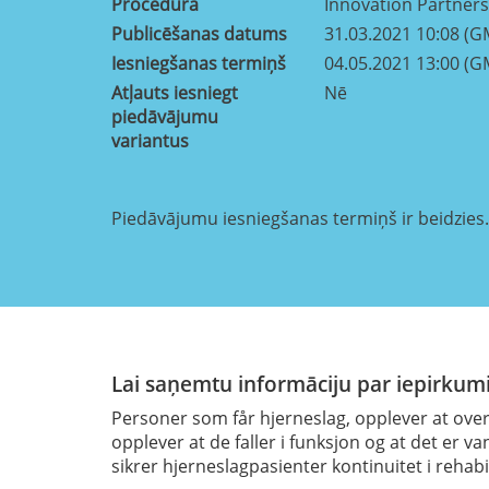
Procedūra
Innovation Partner
Publicēšanas datums
31.03.2021 10:08 (G
Iesniegšanas termiņš
04.05.2021 13:00 (G
Atļauts iesniegt
Nē
piedāvājumu
variantus
Piedāvājumu iesniegšanas termiņš ir beidzies.
Lai saņemtu informāciju par iepirkumi
Personer som får hjerneslag, opplever at ove
opplever at de faller i funksjon og at det er v
sikrer hjerneslagpasienter kontinuitet i rehabi