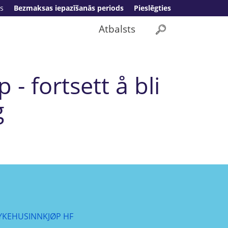
s
Bezmaksas iepazīšanās periods
Pieslēgties
Atbalsts
- fortsett å bli
g
YKEHUSINNKJØP HF