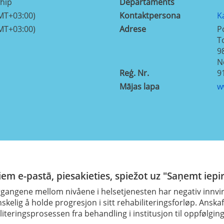
ship
Departaments
MT+03:00)
Kontaktpersona
K
MT+03:00)
Adrese
P
T
9
N
Reģ. Nr.
9
Mājas lapa
w
em e-pastā, piesakieties, spiežot uz "Saņemt iepi
rgangene mellom nivåene i helsetjenesten har negativ innvi
anskelig å holde progresjon i sitt rehabiliteringsforløp. Ans
literingsprosessen fra behandling i institusjon til oppfølgin