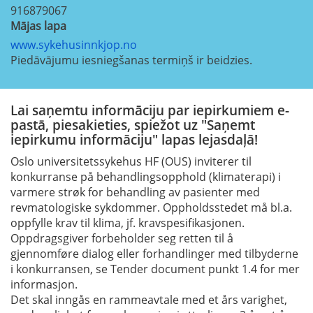
916879067
Mājas lapa
www.sykehusinnkjop.no
Piedāvājumu iesniegšanas termiņš ir beidzies.
Lai saņemtu informāciju par iepirkumiem e-
pastā, piesakieties, spiežot uz "Saņemt
iepirkumu informāciju" lapas lejasdaļā!
Oslo universitetssykehus HF (OUS) inviterer til
konkurranse på behandlingsopphold (klimaterapi) i
varmere strøk for behandling av pasienter med
revmatologiske sykdommer. Oppholdsstedet må bl.a.
oppfylle krav til klima, jf. kravspesifikasjonen.
Oppdragsgiver forbeholder seg retten til å
gjennomføre dialog eller forhandlinger med tilbyderne
i konkurransen, se Tender document punkt 1.4 for mer
informasjon.
Det skal inngås en rammeavtale med et års varighet,