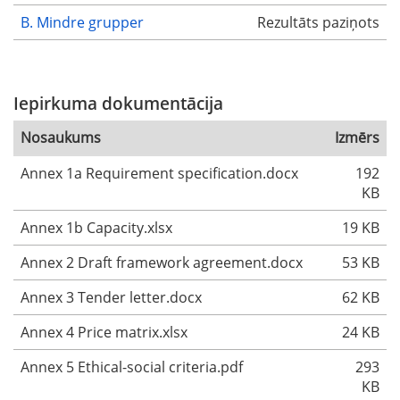
B. Mindre grupper
Rezultāts paziņots
Iepirkuma dokumentācija
Nosaukums
Izmērs
Annex 1a Requirement specification.docx
192
KB
Annex 1b Capacity.xlsx
19 KB
Annex 2 Draft framework agreement.docx
53 KB
Annex 3 Tender letter.docx
62 KB
Annex 4 Price matrix.xlsx
24 KB
Annex 5 Ethical-social criteria.pdf
293
KB