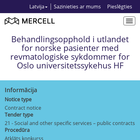
Latvija
Sazinieties ar mums
Pieslēgties
Togg
navi
Behandlingsopphold i utlandet
for norske pasienter med
revmatologiske sykdommer for
Oslo universitetssykehus HF
Informācija
Notice type
Contract notice
Tender type
21 - Social and other specific services – public contracts
Procedūra
Atklāts konkurss