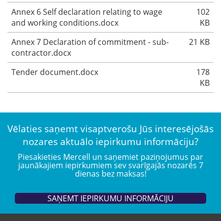
Annex 6 Self declaration relating to wage
102
and working conditions.docx
KB
Annex 7 Declaration of commitment - sub-
21 KB
contractor.docx
Tender document.docx
178
KB
Vēlaties saņemt visaptverošu Jūs interesējošās
nozares aktuālo iepirkumu informāciju?
Piesakieties Mercell un saņemiet paziņojumus par
jaunākajiem iepirkumiem sev svarīgajās nozarēs 7
dienas bez maksas!
SAŅEMT IEPIRKUMU INFORMĀCIJU