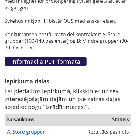
med mulighet for prolongering i ytterligere 3 år, et år
av gangen.
Sykehusinnkjøp HF bistår OUS med anskaffelsen.
Konkurransen består av to del-kontrakter; A: Store
grupper (100-140 pasienter) og B: Mindre grupper (30-
70 pasienter).
Iepirkuma daļas
Lai piedalītos iepirkumā, klikšķiniet uz sev
interesējošajām daļām un pie katras daļas
spiediet pogu "Izrādīt interesi".
Nosaukums
Statuss
A. Store grupper
Rezultāts paziņots