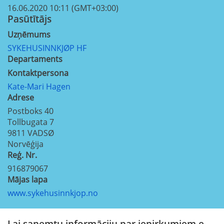
16.06.2020 10:11 (GMT+03:00)
Pasūtītājs
Uzņēmums
SYKEHUSINNKJØP HF
Departaments
Kontaktpersona
Kate-Mari Hagen
Adrese
Postboks 40
Tollbugata 7
9811
VADSØ
Norvēģija
Reģ. Nr.
916879067
Mājas lapa
www.sykehusinnkjop.no
Lai saņemtu informāciju par iepirkumiem e-