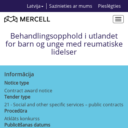
Latvija
Sazinieties ar mums
Pieslēgties
Togg
navi
Behandlingsopphold i utlandet
for barn og unge med reumatiske
lidelser
Informācija
Notice type
Contract award notice
Tender type
21 - Social and other specific services – public contracts
Procedūra
Atklāts konkurss
Publicēšanas datums