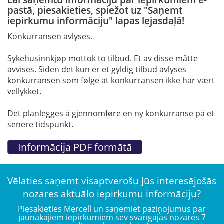
pastā, piesakieties, spiežot uz "Saņemt
iepirkumu informāciju" lapas lejasdaļā!
Konkurransen avlyses.
Sykehusinnkjøp mottok to tilbud. Et av disse måtte
avvises. Siden det kun er et gyldig tilbud avlyses
konkurransen som følge at konkurransen ikke har vært
vellykket.
Det planlegges å gjennomføre en ny konkurranse på et
senere tidspunkt.
Vēlaties saņemt visaptverošu Jūs interesējošās
nozares aktuālo iepirkumu informāciju?
Piesakieties Mercell un saņemiet paziņojumus par
jaunākajiem iepirkumiem sev svarīgajās nozarēs 7