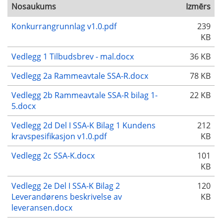
Nosaukums
Izmērs
Konkurrangrunnlag v1.0.pdf
239
KB
Vedlegg 1 Tilbudsbrev - mal.docx
36 KB
Vedlegg 2a Rammeavtale SSA-R.docx
78 KB
Vedlegg 2b Rammeavtale SSA-R bilag 1-
22 KB
5.docx
Vedlegg 2d Del I SSA-K Bilag 1 Kundens
212
kravspesifikasjon v1.0.pdf
KB
Vedlegg 2c SSA-K.docx
101
KB
Vedlegg 2e Del I SSA-K Bilag 2
120
Leverandørens beskrivelse av
KB
leveransen.docx