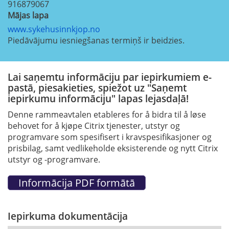
916879067
Mājas lapa
www.sykehusinnkjop.no
Piedāvājumu iesniegšanas termiņš ir beidzies.
Lai saņemtu informāciju par iepirkumiem e-
pastā, piesakieties, spiežot uz "Saņemt
iepirkumu informāciju" lapas lejasdaļā!
Denne rammeavtalen etableres for å bidra til å løse
behovet for å kjøpe Citrix tjenester, utstyr og
programvare som spesifisert i kravspesifikasjoner og
prisbilag, samt vedlikeholde eksisterende og nytt Citrix
utstyr og -programvare.
Iepirkuma dokumentācija