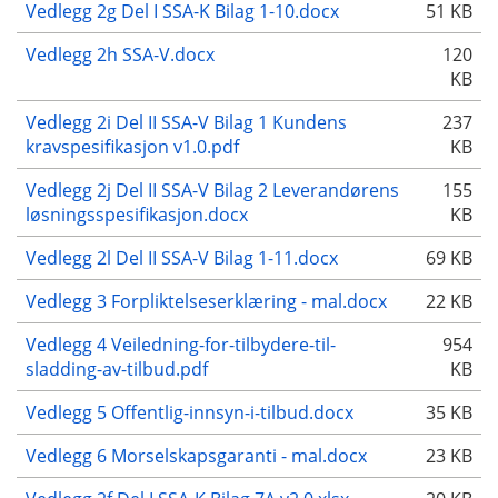
Vedlegg 2g Del I SSA-K Bilag 1-10.docx
51 KB
Vedlegg 2h SSA-V.docx
120
KB
Vedlegg 2i Del II SSA-V Bilag 1 Kundens
237
kravspesifikasjon v1.0.pdf
KB
Vedlegg 2j Del II SSA-V Bilag 2 Leverandørens
155
løsningsspesifikasjon.docx
KB
Vedlegg 2l Del II SSA-V Bilag 1-11.docx
69 KB
Vedlegg 3 Forpliktelseserklæring - mal.docx
22 KB
Vedlegg 4 Veiledning-for-tilbydere-til-
954
sladding-av-tilbud.pdf
KB
Vedlegg 5 Offentlig-innsyn-i-tilbud.docx
35 KB
Vedlegg 6 Morselskapsgaranti - mal.docx
23 KB