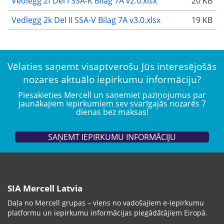
Vedlegg 2f Del I SSA-K Bilag 7A v2.0.xlsx
20 KB
Vedlegg 2k Del II SSA-V Bilag 7A v3.0.xlsx
19 KB
Vēlaties saņemt visaptverošu Jūs interesējošās
nozares aktuālo iepirkumu informāciju?
Piesakieties Mercell un saņemiet paziņojumus par
jaunākajiem iepirkumiem sev svarīgajās nozarēs 7
dienas bez maksas!
SAŅEMT IEPIRKUMU INFORMĀCIJU
SIA Mercell Latvia
Daļa no Mercell grupas – viens no vadošajiem e-iepirkumu
platformu un iepirkumu informācijas piegādātājiem Eiropā.