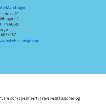
ate-Mari Hagen
ostboks 40
ollbugata 7
811
VADSØ
orge
16879067
ww.sykehusinnkjop.no
mvare som spesifisert i kravspesifikasjoner og