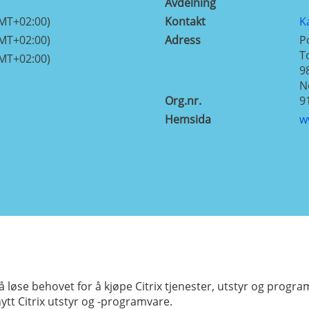
Avdelning
GMT+02:00)
Kontakt
K
GMT+02:00)
Adress
P
T
GMT+02:00)
9
N
Org.nr.
9
Hemsida
w
 løse behovet for å kjøpe Citrix tjenester, utstyr og progra
ytt Citrix utstyr og -programvare.