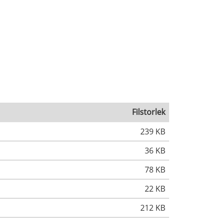
Filstorlek
239 KB
36 KB
78 KB
22 KB
212 KB