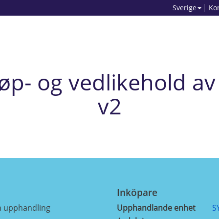
Sverige
Ko
p- og vedlikehold av 
v2
Inköpare
m upphandling
Upphandlande enhet
S