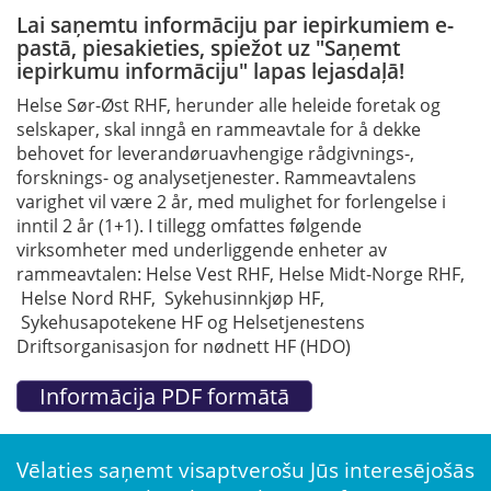
Lai saņemtu informāciju par iepirkumiem e-
pastā, piesakieties, spiežot uz "Saņemt
iepirkumu informāciju" lapas lejasdaļā!
Helse Sør-Øst RHF, herunder alle heleide foretak og
selskaper, skal inngå en rammeavtale for å dekke
behovet for leverandøruavhengige rådgivnings-,
forsknings- og analysetjenester. Rammeavtalens
varighet vil være 2 år, med mulighet for forlengelse i
inntil 2 år (1+1). I tillegg omfattes følgende
virksomheter med underliggende enheter av
rammeavtalen: Helse Vest RHF, Helse Midt-Norge RHF,
Helse Nord RHF, Sykehusinnkjøp HF,
Sykehusapotekene HF og Helsetjenestens
Driftsorganisasjon for nødnett HF (HDO)
Vēlaties saņemt visaptverošu Jūs interesējošās