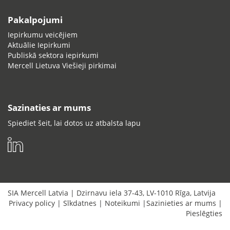
Pakalpojumi
Iepirkumu veicējiem
Aktuālie Iepirkumi
Publiskā sektora iepirkumi
Mercell Lietuva Viešieji pirkimai
Sazinaties ar mums
Spiediet šeit, lai dotos uz atbalsta lapu
SIA Mercell Latvia
|
Dzirnavu iela 37-43
,
LV-1010
Rīga
,
Latvija
Privacy policy
|
Sīkdatnes
|
Noteikumi
|
Sazinieties ar mums
|
Pieslēgties