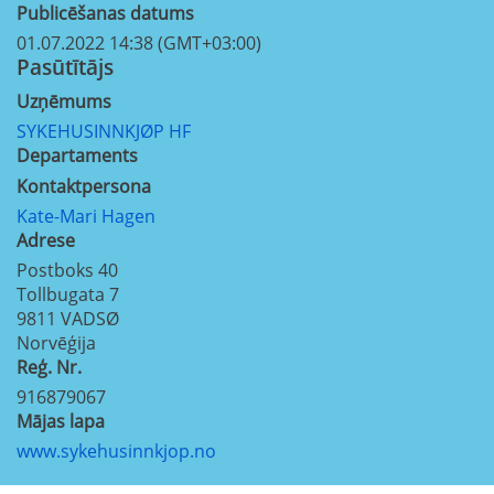
Publicēšanas datums
01.07.2022 14:38 (GMT+03:00)
Pasūtītājs
Uzņēmums
SYKEHUSINNKJØP HF
Departaments
Kontaktpersona
Kate-Mari Hagen
Adrese
Postboks 40
Tollbugata 7
9811
VADSØ
Norvēģija
Reģ. Nr.
916879067
Mājas lapa
www.sykehusinnkjop.no