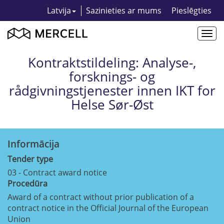
Latvija
Sazinieties ar mums
Pieslēgties
Togg
navi
Kontraktstildeling: Analyse-,
forsknings- og
rådgivningstjenester innen IKT for
Helse Sør-Øst
Informācija
Tender type
03 - Contract award notice
Procedūra
Award of a contract without prior publication of a
contract notice in the Official Journal of the European
Union