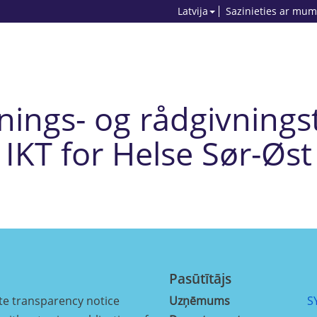
Latvija
Sazinieties ar mum
knings- og rådgivnings
IKT for Helse Sør-Øst
Pasūtītājs
nte transparency notice
Uzņēmums
S