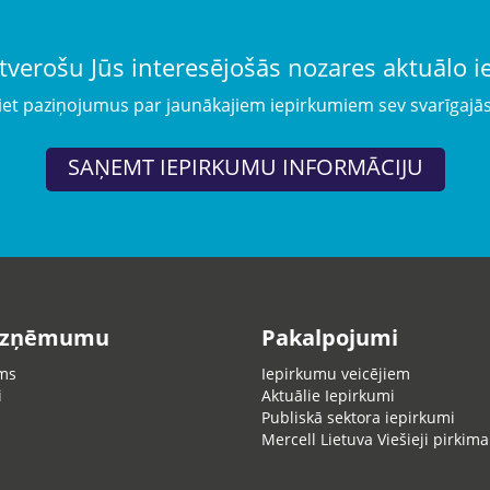
tverošu Jūs interesējošās nozares aktuālo 
iet paziņojumus par jaunākajiem iepirkumiem sev svarīgajā
SAŅEMT IEPIRKUMU INFORMĀCIJU
uzņēmumu
Pakalpojumi
ms
Iepirkumu veicējiem
i
Aktuālie Iepirkumi
Publiskā sektora iepirkumi
Mercell Lietuva Viešieji pirkima