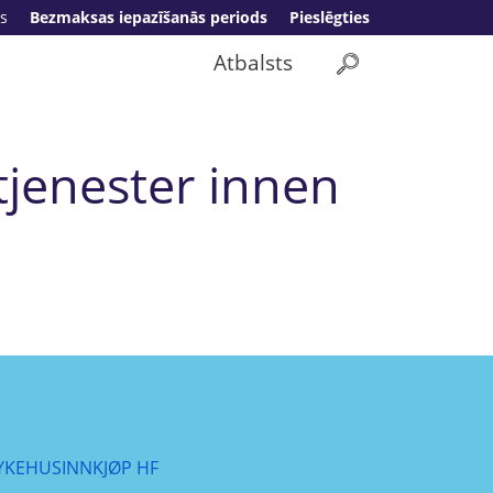
s
Bezmaksas iepazīšanās periods
Pieslēgties
Atbalsts
tjenester innen
YKEHUSINNKJØP HF