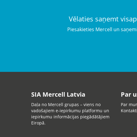
Vēlaties saņemt visap
Piesakieties Mercell un saņem
SIA Mercell Latvia
Par 
Daļa no Mercell grupas – viens no
Par mu
vadošajiem e-iepirkumu platformu un
Kontakt
iepirkumu informācijas piegādātājiem
Eiropā.