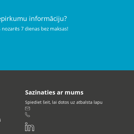
iepirkumu informāciju?
s nozarēs 7 dienas bez maksas!
Sazinaties ar mums
Spiediet šeit, lai dotos uz atbalsta lapu
i