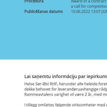
Procedūra
Award of a contract 
a call for competiti
Publicēšanas datums
10.06.2022 13:07 (G
Lai saņemtu informāciju par iepirkumi
Helse Sør-Øst RHF, herunder alle heleide fore
dekke behovet for leverandøruavhengige rådgi
Rammeavtalens varighet vil være 2 år, med mulig
I tillegg omfattes følgende virksomheter me