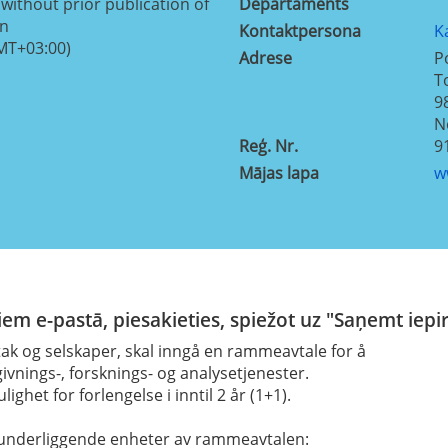
without prior publication of
Departaments
on
Kontaktpersona
K
MT+03:00)
Adrese
P
T
9
N
Reģ. Nr.
9
Mājas lapa
w
em e-pastā, piesakieties, spiežot uz "Saņemt iepi
tak og selskaper, skal inngå en rammeavtale for å
vnings-, forsknings- og analysetjenester.
het for forlengelse i inntil 2 år (1+1).
d underliggende enheter av rammeavtalen: