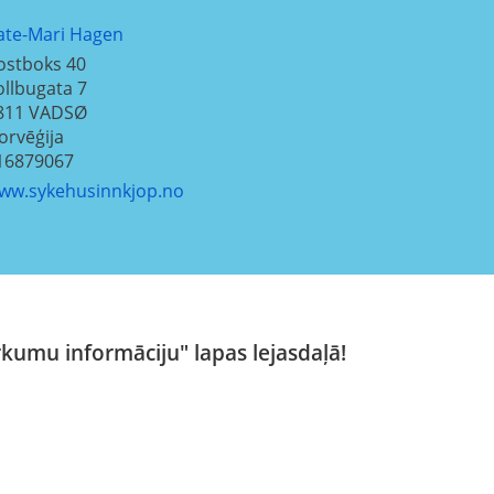
ate-Mari Hagen
ostboks 40
ollbugata 7
811
VADSØ
orvēģija
16879067
ww.sykehusinnkjop.no
rkumu informāciju" lapas lejasdaļā!