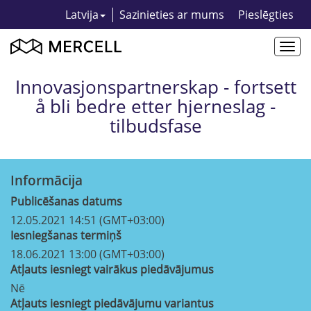
Latvija
Sazinieties ar mums
Pieslēgties
Togg
navi
Innovasjonspartnerskap - fortsett
å bli bedre etter hjerneslag -
tilbudsfase
Informācija
Publicēšanas datums
12.05.2021 14:51 (GMT+03:00)
Iesniegšanas termiņš
18.06.2021 13:00 (GMT+03:00)
Atļauts iesniegt vairākus piedāvājumus
Nē
Atļauts iesniegt piedāvājumu variantus