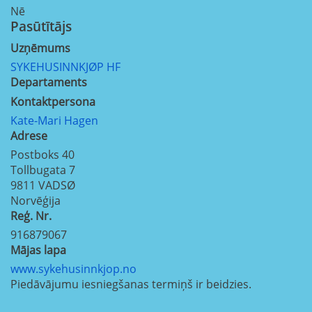
Nē
Pasūtītājs
Uzņēmums
SYKEHUSINNKJØP HF
Departaments
Kontaktpersona
Kate-Mari Hagen
Adrese
Postboks 40
Tollbugata 7
9811
VADSØ
Norvēģija
Reģ. Nr.
916879067
Mājas lapa
www.sykehusinnkjop.no
Piedāvājumu iesniegšanas termiņš ir beidzies.