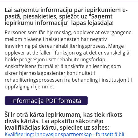
Lai saņemtu informāciju par iepirkumiem e-
pastā, piesakieties, spiežot uz "Saņemt
iepirkumu informāciju" lapas lejasdaļā!
Personer som får hjerneslag, opplever at overgangene
mellom nivåene i helsetjenesten har negativ
innvirkning på deres rehabiliteringsprosess. Mange
opplever at de faller i funksjon og at det er vanskelig å
holde progresjon i sitt rehabiliteringsforløp.
Anskaffelsens formål er å anskaffe en løsning som
sikrer hjerneslagpasienter kontinuitet i
rehabiliteringsprosessen fra behandling i institusjon til
oppfølging i hjemmet.
Šī ir otrā kārta iepirkumam, kas tiek rīkots
divās kārtās. Lai apkatītu sākotnējo
kvalifikācijas kārtu, spiediet uz saites:
Kvalifisering: Innovasjonspartnerskap - fortsett å bli