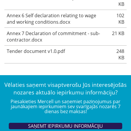
KB
Annex 6 Self declaration relating to wage
102
and working conditions.docx
KB
Annex 7 Declaration of commitment - sub-
21 KB
contractor.docx
Tender document v1.0.pdf
248
KB
Vēlaties saņemt visaptverošu Jūs interesējošās
nozares aktuālo iepirkumu informāciju?
Piesakieties Mercell un saņemiet paziņojumus par
jaunākajiem iepirkumiem sev svarīgajās nozarēs 7
dienas bez maksas!
SAŅEMT IEPIRKUMU INFORMĀCIJU