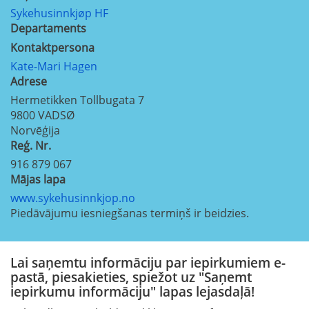
Sykehusinnkjøp HF
Departaments
Kontaktpersona
Kate-Mari Hagen
Adrese
Hermetikken Tollbugata 7
9800
VADSØ
Norvēģija
Reģ. Nr.
916 879 067
Mājas lapa
www.sykehusinnkjop.no
Piedāvājumu iesniegšanas termiņš ir beidzies.
Lai saņemtu informāciju par iepirkumiem e-
pastā, piesakieties, spiežot uz "Saņemt
iepirkumu informāciju" lapas lejasdaļā!