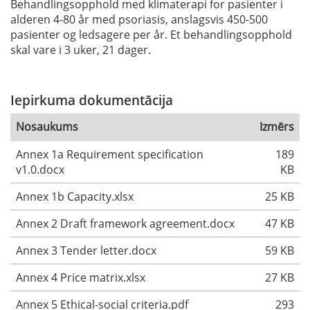
Behandlingsopphold med klimaterapi for pasienter i
alderen 4-80 år med psoriasis, anslagsvis 450-500
pasienter og ledsagere per år. Et behandlingsopphold
skal vare i 3 uker, 21 dager.
Iepirkuma dokumentācija
Nosaukums
Izmērs
Annex 1a Requirement specification
189
v1.0.docx
KB
Annex 1b Capacity.xlsx
25 KB
Annex 2 Draft framework agreement.docx
47 KB
Annex 3 Tender letter.docx
59 KB
Annex 4 Price matrix.xlsx
27 KB
Annex 5 Ethical-social criteria.pdf
293