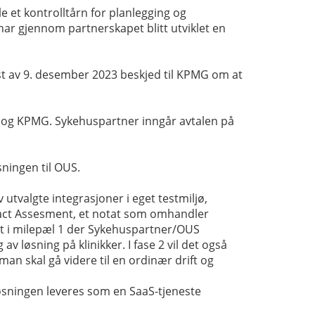
 et kontrolltårn for planlegging og
har gjennom partnerskapet blitt utviklet en
t av 9. desember 2023 beskjed til KPMG om at
 og KPMG. Sykehuspartner inngår avtalen på
ningen til OUS.
v utvalgte integrasjoner i eget testmiljø,
mpact Assesment, et notat som omhandler
 ut i milepæl 1 der Sykehuspartner/OUS
v løsning på klinikker. I fase 2 vil det også
an skal gå videre til en ordinær drift og
 Løsningen leveres som en SaaS-tjeneste