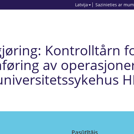
Latvija
Sazinieties ar mum
øring: Kontrolltårn f
føring av operasjoner
universitetssykehus H
Pasūtītājs