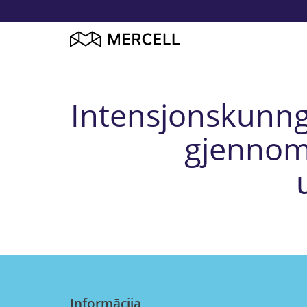
Intensjonskunngj
gjennom
Informācija