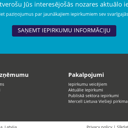
tverošu Jūs interesējošās nozares aktuālo 
iet paziņojumus par jaunākajiem iepirkumiem sev svarīgajā
SAŅEMT IEPIRKUMU INFORMĀCIJU
uzņēmumu
Pakalpojumi
ms
Iepirkumu veicējiem
i
Aktuālie Iepirkumi
Publiskā sektora iepirkumi
Mercell Lietuva Viešieji pirkima
ga
,
Latvija
Privacy policy
|
Sīkda