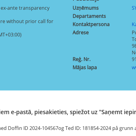
 ex-ante transparency
Uzņēmums
S
Departaments
e without prior call for
Kontaktpersona
K
Adrese
P
MT+03:00)
T
9
N
Reģ. Nr.
9
Mājas lapa
w
em e-pastā, piesakieties, spiežot uz "Saņemt iepi
ed Doffin ID 2024-104567og Ted ID: 181854-2024 på grunn