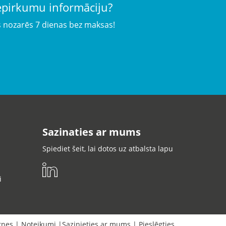
iepirkumu informāciju?
s nozarēs 7 dienas bez maksas!
Sazinaties ar mums
Spiediet šeit, lai dotos uz atbalsta lapu
i
tnes
|
Noteikumi
|
Sazinieties ar mums
|
Pieslēgties