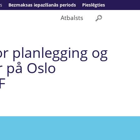
s
Bezmaksas iepazīšanās periods
Pieslēgties
Atbalsts
or planlegging og
 på Oslo
F