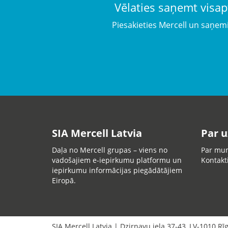
Vēlaties saņemt visap
Piesakieties Mercell un saņem
SIA Mercell Latvia
Par 
Daļa no Mercell grupas – viens no
Par mu
vadošajiem e-iepirkumu platformu un
Kontakt
iepirkumu informācijas piegādātājiem
Eiropā.
SIA Mercell Latvia
|
Dzirnavu iela 37-43
,
LV-1010
Rī