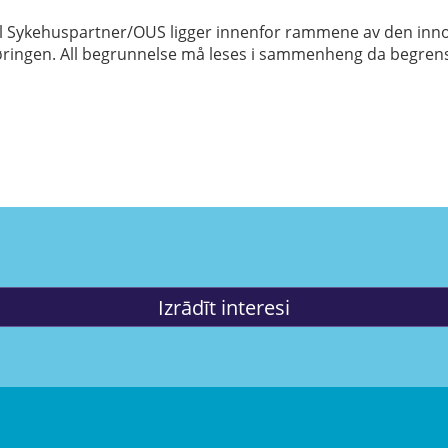
l Sykehuspartner/OUS ligger innenfor rammene av den inno
øringen. All begrunnelse må leses i sammenheng da begrensnin