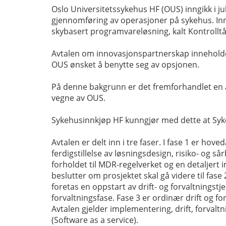
Oslo Universitetssykehus HF (OUS) inngikk i j
gjennomføring av operasjoner på sykehus. Inno
skybasert programvareløsning, kalt Kontrolltå
Avtalen om innovasjonspartnerskap inneholder
OUS ønsket å benytte seg av opsjonen.
På denne bakgrunn er det fremforhandlet en 
vegne av OUS.
Sykehusinnkjøp HF kunngjør med dette at Syk
Avtalen er delt inn i tre faser. I fase 1 er hov
ferdigstillelse av løsningsdesign, risiko- o
forholdet til MDR-regelverket og en detaljert
beslutter om prosjektet skal gå videre til fase 
foretas en oppstart av drift- og forvaltningst
forvaltningsfase. Fase 3 er ordinær drift og for
Avtalen gjelder implementering, drift, forvalt
(Software as a service).