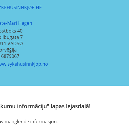
YKEHUSINNKJØP HF
ate-Mari Hagen
ostboks 40
ollbugata 7
811
VADSØ
orvēģija
16879067
ww.sykehusinnkjop.no
rkumu informāciju" lapas lejasdaļā!
 av manglende informasjon.