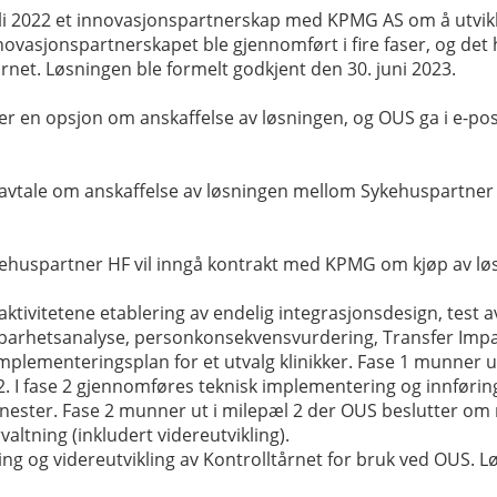
uli 2022 et innovasjonspartnerskap med KPMG AS om å utvikle
vasjonspartnerskapet ble gjennomført i fire faser, og det 
rnet. Løsningen ble formelt godkjent den 30. juni 2023.
 en opsjon om anskaffelse av løsningen, og OUS ga i e-pos
avtale om anskaffelse av løsningen mellom Sykehuspartner
ehuspartner HF vil inngå kontrakt med KPMG om kjøp av løs
edaktivitetene etablering av endelig integrasjonsdesign, test a
g sårbarhetsanalyse, personkonsekvensvurdering, Transfer I
 implementeringsplan for et utvalg klinikker. Fase 1 munner
2. I fase 2 gjennomføres teknisk implementering og innføring a
jenester. Fase 2 munner ut i milepæl 2 der OUS beslutter om m
valtning (inkludert videreutvikling).
ning og videreutvikling av Kontrolltårnet for bruk ved OUS.