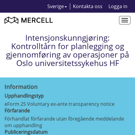
Sverige
Kontakta oss
Logga in
Togg
navi
Intensjonskunngjøring:
Kontrolltårn for planlegging og
gjennomføring av operasjoner på
Oslo universitetssykehus HF
Information
Upphandlingstyp
eForm 25 Voluntary ex-ante transparency notice
Förfarande
Förhandlat förfarande utan föregående meddelande
om upphandling
Publiceringsdatum