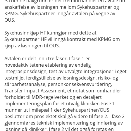
På denne bakgrunn er det fremforhandlet en avtale om
anskaffelse av løsningen mellom Sykehuspartner og
KPMG. Sykehuspartner inngår avtalen på vegne av
OUS.
Sykehusinnkjøp HF kunngjør med dette at
Sykehuspartner HF vil inngå kontrakt med KPMG om
kjøp av løsningen til OUS.
Avtalen er delt inn i tre faser. I fase 1 er
hovedaktivitetene etablering av endelig
integrasjonsdesign, test av utvalgte integrasjoner i eget
testmiljø, ferdigstillelse av løsningsdesign, risiko- og
sårbarhetsanalyse, personkonsekvensvurdering,
Transfer Impact Assesment, et notat som omhandler
forholdet til MDR-regelverket og en detaljert
implementeringsplan for et utvalg klinikker. Fase 1
munner ut i milepæl 1 der Sykehuspartner/OUS
beslutter om prosjektet skal gå videre til fase 2. I fase 2
gjennomføres teknisk implementering og innføring av
løsning på klinikker. I fase 2 vil det også foretas en