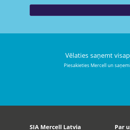
Vēlaties saņemt visap
Piesakieties Mercell un saņem
SIA Mercell Latvia
Par 