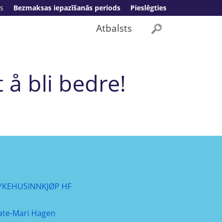
s
Bezmaksas iepazīšanās periods
Pieslēgties
Atbalsts
 å bli bedre!
YKEHUSINNKJØP HF
ate-Mari Hagen