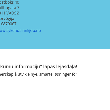
ostboks 40
ollbugata 7
811
VADSØ
orvēģija
16879067
ww.sykehusinnkjop.no
rkumu informāciju" lapas lejasdaļā!
skap å utvikle nye, smarte løsninger for