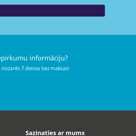
iepirkumu informāciju?
s nozarēs 7 dienas bez maksas!
Sazinaties ar mums