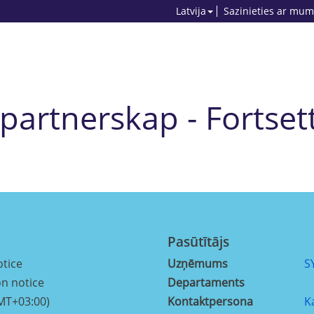
Latvija
Sazinieties ar mum
artnerskap - Fortsett
Pasūtītājs
otice
Uzņēmums
S
on notice
Departaments
MT+03:00)
Kontaktpersona
K