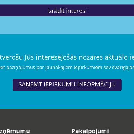
tverošu Jūs interesējošās nozares aktuālo 
iet paziņojumus par jaunākajiem iepirkumiem sev svarīgajā
SAŅEMT IEPIRKUMU INFORMĀCIJU
uzņēmumu
Pakalpojumi