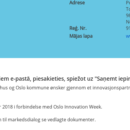
Adrese
P
T
9
N
Reģ. Nr.
9
Mājas lapa
w
em e-pastā, piesakieties, spiežot uz "Saņemt iepi
ehus og Oslo kommune ønsker gjennom et innovasjonspartner
 2018 i forbindelse med Oslo Innovation Week.
 til markedsdialog se vedlagte dokumenter.