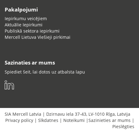
Pakalpojumi
Iepirkumu veicējiem
Aktuālie Iepirkumi
Publiskā sektora iepirkumi
Mercell Lietuva Viešieji pirkimai
Sazinaties ar mums
Spiediet šeit, lai dotos uz atbalsta lapu
SIA Mercell Latvia
|
Dzirnavu iela 37-43
,
LV-1010
Rīga
,
Latvija
Privacy policy
|
Sīkdatnes
|
Noteikumi
|
Sazinieties ar mums
|
Pieslēgties