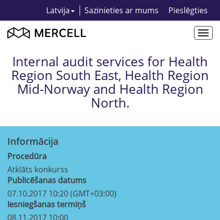
Latvija
Sazinieties ar mums
Pieslēgties
Togg
navi
Internal audit services for Health
Region South East, Health Region
Mid-Norway and Health Region
North.
Informācija
Procedūra
Atklāts konkurss
Publicēšanas datums
07.10.2017 10:20 (GMT+03:00)
Iesniegšanas termiņš
08.11.2017 10:00