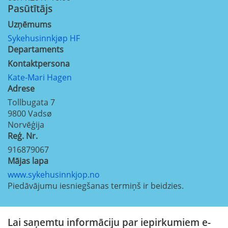
Pasūtītājs
Uzņēmums
Sykehusinnkjøp HF
Departaments
Kontaktpersona
Kate-Mari Hagen
Adrese
Tollbugata 7
9800
Vadsø
Norvēģija
Reģ. Nr.
916879067
Mājas lapa
www.sykehusinnkjop.no
Piedāvājumu iesniegšanas termiņš ir beidzies.
Lai saņemtu informāciju par iepirkumiem e-