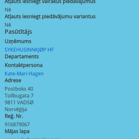
Atļauts iesniegt vairākus piedāvājumus
Nē
Atļauts iesniegt piedāvājumu variantus
Nē
Pasūtītājs
Uzņēmums
SYKEHUSINNKJØP HF
Departaments
Kontaktpersona
Kate-Mari Hagen
Adrese
Postboks 40
Tollbugata 7
9811
VADSØ
Norvēģija
Reģ. Nr.
916879067
Mājas lapa