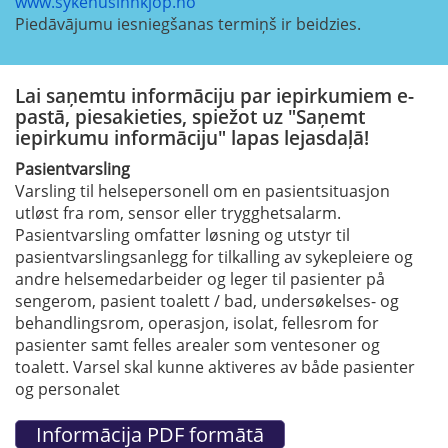
www.sykehusinnkjop.no
Piedāvājumu iesniegšanas termiņš ir beidzies.
Lai saņemtu informāciju par iepirkumiem e-
pastā, piesakieties, spiežot uz "Saņemt
iepirkumu informāciju" lapas lejasdaļā!
Pasientvarsling
Varsling til helsepersonell om en pasientsituasjon
utløst fra rom, sensor eller trygghetsalarm.
Pasientvarsling omfatter løsning og utstyr til
pasientvarslingsanlegg for tilkalling av sykepleiere og
andre helsemedarbeider og leger til pasienter på
sengerom, pasient toalett / bad, undersøkelses- og
behandlingsrom, operasjon, isolat, fellesrom for
pasienter samt felles arealer som ventesoner og
toalett. Varsel skal kunne aktiveres av både pasienter
og personalet