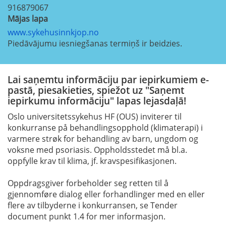
916879067
Mājas lapa
www.sykehusinnkjop.no
Piedāvājumu iesniegšanas termiņš ir beidzies.
Lai saņemtu informāciju par iepirkumiem e-
pastā, piesakieties, spiežot uz "Saņemt
iepirkumu informāciju" lapas lejasdaļā!
Oslo universitetssykehus HF (OUS) inviterer til
konkurranse på behandlingsopphold (klimaterapi) i
varmere strøk for behandling av barn, ungdom og
voksne med psoriasis. Oppholdsstedet må bl.a.
oppfylle krav til klima, jf. kravspesifikasjonen.
Oppdragsgiver forbeholder seg retten til å
gjennomføre dialog eller forhandlinger med en eller
flere av tilbyderne i konkurransen, se Tender
document punkt 1.4 for mer informasjon.