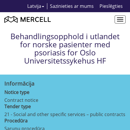
Latvija
Sazinieties ar mums
Pieslēgties
Togg
navi
Behandlingsopphold i utlandet
for norske pasienter med
psoriasis for Oslo
Universitetssykehus HF
Informācija
Notice type
Contract notice
Tender type
21 - Social and other specific services – public contracts
Procedūra
Sarunu procedūra