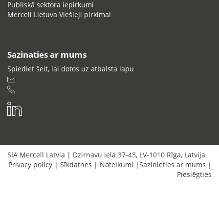
Publiskā sektora iepirkumi
Mercell Lietuva Viešieji pirkimai
Sazinaties ar mums
Spiediet šeit, lai dotos uz atbalsta lapu
SIA Mercell Latvia
|
Dzirnavu iela 37-43
,
LV-1010
Rīga
,
Latvija
Privacy policy
|
Sīkdatnes
|
Noteikumi
|
Sazinieties ar mums
|
Pieslēgties