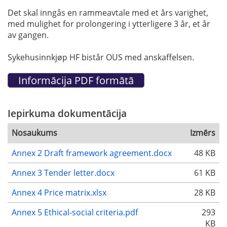
Det skal inngås en rammeavtale med et års varighet,
med mulighet for prolongering i ytterligere 3 år, et år
av gangen.
Sykehusinnkjøp HF bistår OUS med anskaffelsen.
Iepirkuma dokumentācija
Nosaukums
Izmērs
Annex 2 Draft framework agreement.docx
48 KB
Annex 3 Tender letter.docx
61 KB
Annex 4 Price matrix.xlsx
28 KB
Annex 5 Ethical-social criteria.pdf
293
KB