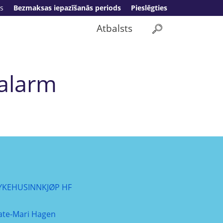
s
Bezmaksas iepazīšanās periods
Pieslēgties
Atbalsts
salarm
YKEHUSINNKJØP HF
ate-Mari Hagen