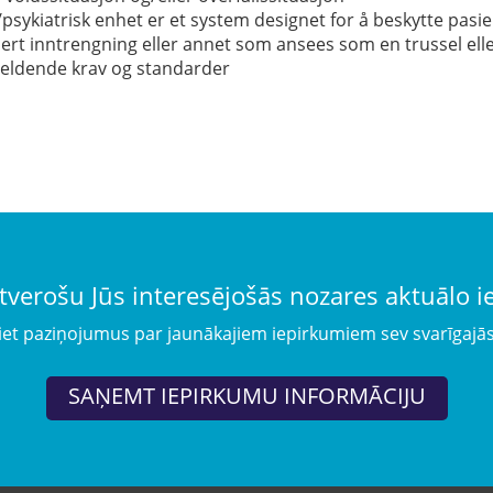
psykiatrisk enhet er et system designet for å beskytte pasie
sert inntrengning eller annet som ansees som en trussel el
 gjeldende krav og standarder
tverošu Jūs interesējošās nozares aktuālo 
iet paziņojumus par jaunākajiem iepirkumiem sev svarīgajā
SAŅEMT IEPIRKUMU INFORMĀCIJU