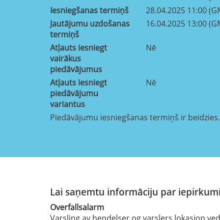
Iesniegšanas termiņš
28.04.2025 11:00 (G
Jautājumu uzdošanas
16.04.2025 13:00 (G
termiņš
Atļauts iesniegt
Nē
vairākus
piedāvājumus
Atļauts iesniegt
Nē
piedāvājumu
variantus
Piedāvājumu iesniegšanas termiņš ir beidzies.
Lai saņemtu informāciju par iepirkumi
Overfallsalarm
Varsling av hendelser og varslers lokasjon ved