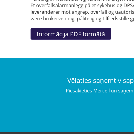
Et overfallsalarmanlegg på et sykehus og DPS/
leverandører mot angrep, overfall og uautori
være brukervennlig, pålitelig og tilfredsstille
Vēlaties saņemt visap
Piesakieties Mercell un saņem