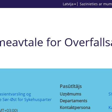
Latvija
Sazinieties ar mum
avtale for Overfall
Pasūtītājs
sientvarsling og
Uzņēmums
S
se Sør-Øst for Sykehusparter
Departaments
Kontaktpersona
K
MT+03:00)