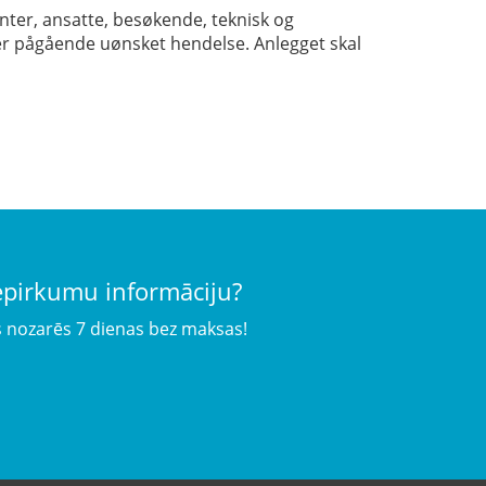
nter, ansatte, besøkende, teknisk og
ler pågående uønsket hendelse. Anlegget skal
iepirkumu informāciju?
s nozarēs 7 dienas bez maksas!