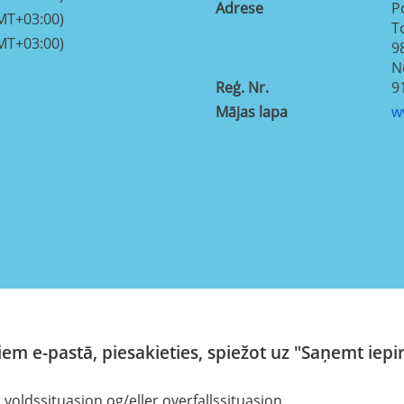
Adrese
P
MT+03:00)
T
MT+03:00)
9
N
Reģ. Nr.
9
Mājas lapa
w
em e-pastā, piesakieties, spiežot uz "Saņemt iepi
 voldssituasjon og/eller overfallssituasjon