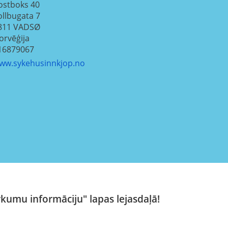
ostboks 40
ollbugata 7
811
VADSØ
orvēģija
16879067
ww.sykehusinnkjop.no
rkumu informāciju" lapas lejasdaļā!