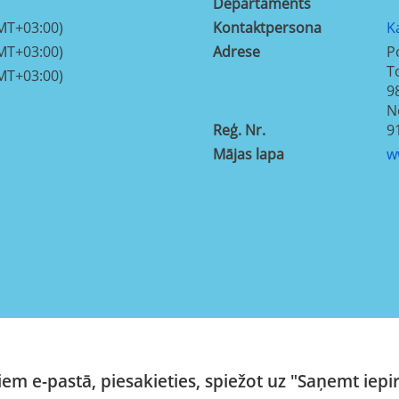
Departaments
MT+03:00)
Kontaktpersona
K
MT+03:00)
Adrese
P
T
MT+03:00)
9
N
Reģ. Nr.
9
Mājas lapa
w
em e-pastā, piesakieties, spiežot uz "Saņemt iepi