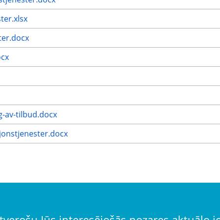
er.xlsx
ter.docx
ocx
g-av-tilbud.docx
onstjenester.docx
tverošu Jūs interesējošās nozares aktuālo 