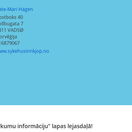
ate-Mari Hagen
ostboks 40
ollbugata 7
811
VADSØ
orvēģija
16879067
ww.sykehusinnkjop.no
rkumu informāciju" lapas lejasdaļā!