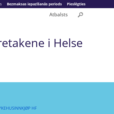
s
Bezmaksas iepazīšanās periods
Pieslēgties
Atbalsts
retakene i Helse
YKEHUSINNKJØP HF