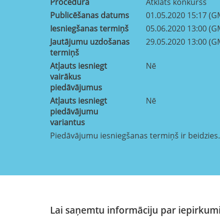
Procedūra
Atklāts konkurss
Publicēšanas datums
01.05.2020 15:17 (G
Iesniegšanas termiņš
05.06.2020 13:00 (G
Jautājumu uzdošanas
29.05.2020 13:00 (G
termiņš
Atļauts iesniegt
Nē
vairākus
piedāvājumus
Atļauts iesniegt
Nē
piedāvājumu
variantus
Piedāvājumu iesniegšanas termiņš ir beidzies.
Lai saņemtu informāciju par iepirkumi