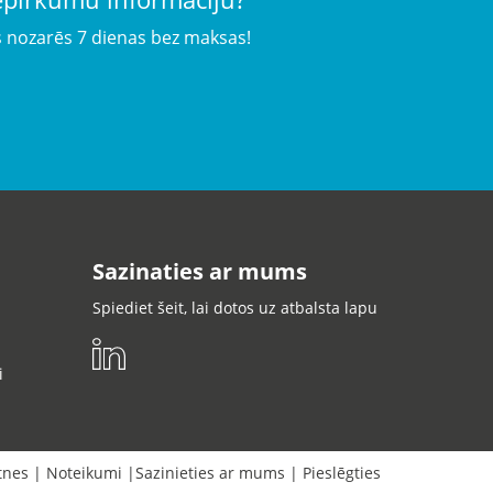
s nozarēs 7 dienas bez maksas!
Sazinaties ar mums
Spiediet šeit, lai dotos uz atbalsta lapu
i
tnes
|
Noteikumi
|
Sazinieties ar mums
|
Pieslēgties