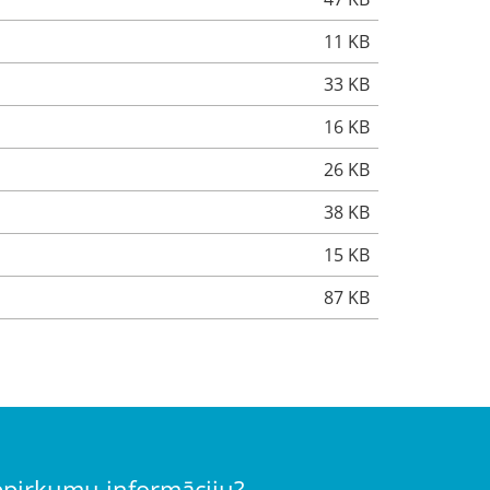
11 KB
33 KB
16 KB
26 KB
38 KB
15 KB
87 KB
iepirkumu informāciju?