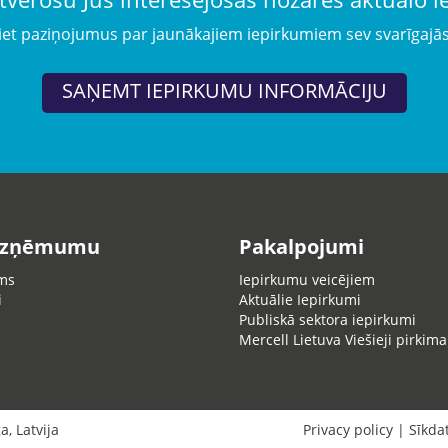
iet paziņojumus par jaunākajiem iepirkumiem sev svarīgajā
SAŅEMT IEPIRKUMU INFORMĀCIJU
uzņēmumu
Pakalpojumi
ms
Iepirkumu veicējiem
i
Aktuālie Iepirkumi
Publiskā sektora iepirkumi
Mercell Lietuva Viešieji pirkima
ga
,
Latvija
Privacy policy
|
Sīkda