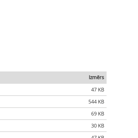
Izmērs
47 KB
544 KB
69 KB
30 KB
47 KB