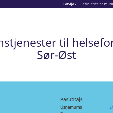
Latvija
Sazinieties ar mum
jenester til helsefo
Sør-Øst
Pasūtītājs
Uzņēmums
S