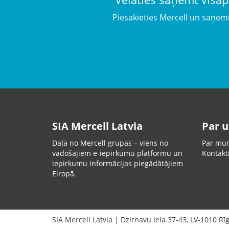
Piesakieties Mercell un saņem
SIA Mercell Latvia
Par 
Daļa no Mercell grupas – viens no
Par mu
vadošajiem e-iepirkumu platformu un
Kontakt
iepirkumu informācijas piegādātājiem
Eiropā.
SIA Mercell Latvia
|
Dzirnavu iela 37-43
,
LV-1010
Rī