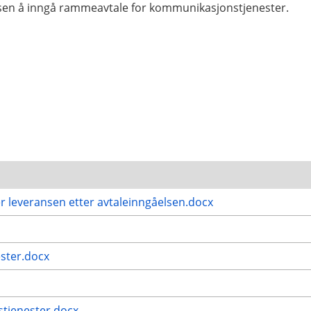
en å inngå rammeavtale for kommunikasjonstjenester.
r leveransen etter avtaleinngåelsen.docx
ster.docx
stjenester.docx