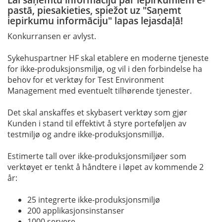
pastā, piesakieties, spiežot uz "Saņemt
iepirkumu informāciju" lapas lejasdaļā!
Konkurransen er avlyst.
Sykehuspartner HF skal etablere en moderne tjeneste
for ikke-produksjonsmiljø, og vil i den forbindelse ha
behov for et verktøy for Test Environment
Management med eventuelt tilhørende tjenester.
Det skal anskaffes et skybasert verktøy som gjør
Kunden i stand til effektivt å styre porteføljen av
testmiljø og andre ikke-produksjonsmilljø.
Estimerte tall over ikke-produksjonsmiljøer som
verktøyet er tenkt å håndtere i løpet av kommende 2
år:
25 integrerte ikke-produksjonsmiljø
200 applikasjonsinstanser
1000 servere