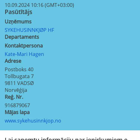
10.09.2024 10:16 (GMT+03:00)
Pasūtītājs
Uzņēmums
SYKEHUSINNKJØP HF
Departaments
Kontaktpersona
Kate-Mari Hagen
Adrese
Postboks 40
Tollbugata 7
9811
VADSØ
Norvēģija
Reģ. Nr.
916879067
Mājas lapa
www.sykehusinnkjop.no
Lai saņemtu informāciju par iepirkumiem e-