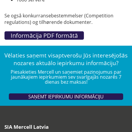
Se også konkurransebestemmelser (Competition
regulations) og tilhørende dokumenter.
Vēlaties saņemt visaptverošu Jūs interesējošās
nozares aktuālo iepirkumu informāciju?
Piesakieties Mercell un saņemiet paziņojumus par
jaunākajiem iepirkumiem sev svarīgajās nozarēs 7
dienas bez maksas!
SAŅEMT IEPIRKUMU INFORMĀCIJU
SIA Mercell Latvia