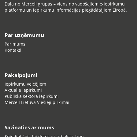
Daļa no Mercell grupas – viens no vadošajiem e-iepirkumu
platformu un iepirkumu informācijas piegādātājiem Eiropā.
Par uzņēmumu
Par mums
Kontakti
Pakalpojumi
Iepirkumu veicējiem
Aktuālie Iepirkumi
Publiskā sektora iepirkumi
Mercell Lietuva Viešieji pirkimai
Sazinaties ar mums
Spiediet šeit, lai dotos uz atbalsta lapu