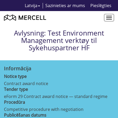
Latvija
Sazinieties ar mums
Pieslēgties
Togg
navi
Avlysning: Test Environment
Management verktøy til
Sykehuspartner HF
Informācija
Notice type
Contract award notice
Tender type
eForm 29 Contract award notice — standard regime
Procedūra
Competitive procedure with negotiation
Publicēšanas datums