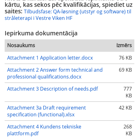
kārtu, kas sekos pēc kvalifikācijas, spiediet uz
saites:
Tilbudsfase: QA-løsning (utstyr og software) til
stråleterapi i Vestre Viken HF
Iepirkuma dokumentācija
Nosaukums
Izmērs
Attachment 1 Application letter.docx
76 KB
Attachment 2 Answer form technical and
69 KB
professional qualifications.docx
Attachment 3 Description of needs.pdf
777
KB
Attachment 3a Draft requirement
42 KB
specification (functional).xlsx
Attachment 4 Kundens tekniske
268
plattform.pdf
KB