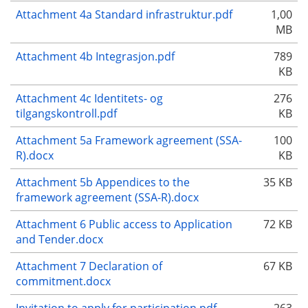
Attachment 4a Standard infrastruktur.pdf
1,00
MB
Attachment 4b Integrasjon.pdf
789
KB
Attachment 4c Identitets- og
276
tilgangskontroll.pdf
KB
Attachment 5a Framework agreement (SSA-
100
R).docx
KB
Attachment 5b Appendices to the
35 KB
framework agreement (SSA-R).docx
Attachment 6 Public access to Application
72 KB
and Tender.docx
Attachment 7 Declaration of
67 KB
commitment.docx
Invitation to apply for participation.pdf
263