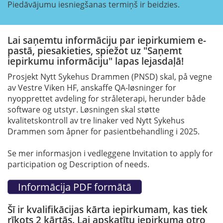
Piedāvājumu iesniegšanas termiņš ir beidzies.
Lai saņemtu informāciju par iepirkumiem e-
pastā, piesakieties, spiežot uz "Saņemt
iepirkumu informāciju" lapas lejasdaļā!
Prosjekt Nytt Sykehus Drammen (PNSD) skal, på vegne
av Vestre Viken HF, anskaffe QA-løsninger for
nyopprettet avdeling for stråleterapi, herunder både
software og utstyr. Løsningen skal støtte
kvalitetskontroll av tre linaker ved Nytt Sykehus
Drammen som åpner for pasientbehandling i 2025.
Se mer informasjon i vedleggene Invitation to apply for
participation og Description of needs.
Šī ir kvalifikācijas kārta iepirkumam, kas tiek
rīkots 2 kārtās. Lai apskatītu iepirkuma otro