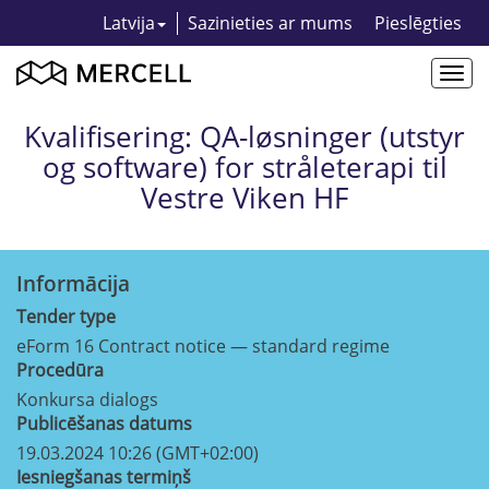
Latvija
Sazinieties ar mums
Pieslēgties
Togg
navi
Kvalifisering: QA-løsninger (utstyr
og software) for stråleterapi til
Vestre Viken HF
Informācija
Tender type
eForm 16 Contract notice — standard regime
Procedūra
Konkursa dialogs
Publicēšanas datums
19.03.2024 10:26 (GMT+02:00)
Iesniegšanas termiņš