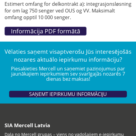
Estimert omfang for delkontrakt a): integrasjonsløsning
for om lag 750 senger ved OUS og VV. Maksimalt
omfang opptil 10 000 senger.
Vēlaties saņemt visaptverošu Jūs interesējošās
nozares aktuālo iepirkumu informāciju?
Piesakieties Mercell un saņemiet paziņojumus par
jaunākajiem iepirkumiem sev svarīgajās nozarēs 7
dienas bez maksas!
SAŅEMT IEPIRKUMU INFORMĀCIJU
SIA Mercell Latvia
Daļa no Mercell grupas – viens no vadošajiem e-iepirkumu