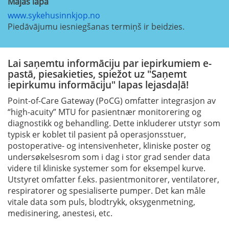
Mājas lapa
www.sykehusinnkjop.no
Piedāvājumu iesniegšanas termiņš ir beidzies.
Lai saņemtu informāciju par iepirkumiem e-
pastā, piesakieties, spiežot uz "Saņemt
iepirkumu informāciju" lapas lejasdaļā!
Point-of-Care Gateway (PoCG) omfatter integrasjon av
“high-acuity” MTU for pasientnær monitorering og
diagnostikk og behandling. Dette inkluderer utstyr som
typisk er koblet til pasient på operasjonsstuer,
postoperative- og intensivenheter, kliniske poster og
undersøkelsesrom som i dag i stor grad sender data
videre til kliniske systemer som for eksempel kurve.
Utstyret omfatter f.eks. pasientmonitorer, ventilatorer,
respiratorer og spesialiserte pumper. Det kan måle
vitale data som puls, blodtrykk, oksygenmetning,
medisinering, anestesi, etc.