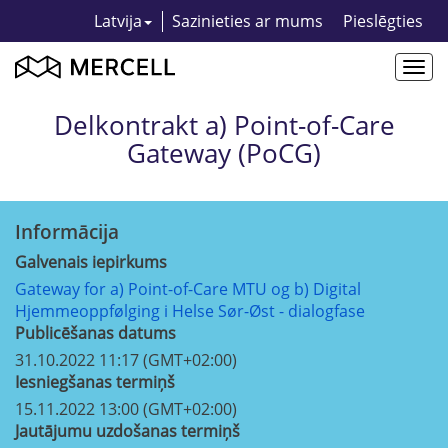
Latvija
Sazinieties ar mums
Pieslēgties
Togg
navi
Delkontrakt a) Point-of-Care
Gateway (PoCG)
Informācija
Galvenais iepirkums
Gateway for a) Point-of-Care MTU og b) Digital
Hjemmeoppfølging i Helse Sør-Øst - dialogfase
Publicēšanas datums
31.10.2022 11:17 (GMT+02:00)
Iesniegšanas termiņš
15.11.2022 13:00 (GMT+02:00)
Jautājumu uzdošanas termiņš