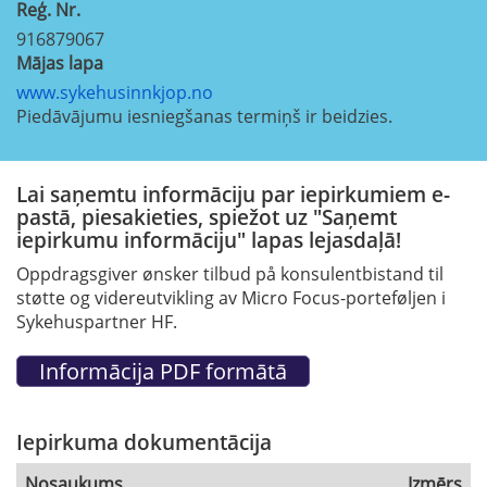
Reģ. Nr.
916879067
Mājas lapa
www.sykehusinnkjop.no
Piedāvājumu iesniegšanas termiņš ir beidzies.
Lai saņemtu informāciju par iepirkumiem e-
pastā, piesakieties, spiežot uz "Saņemt
iepirkumu informāciju" lapas lejasdaļā!
Oppdragsgiver ønsker tilbud på konsulentbistand til
støtte og videreutvikling av Micro Focus-porteføljen i
Sykehuspartner HF.
Iepirkuma dokumentācija
Nosaukums
Izmērs