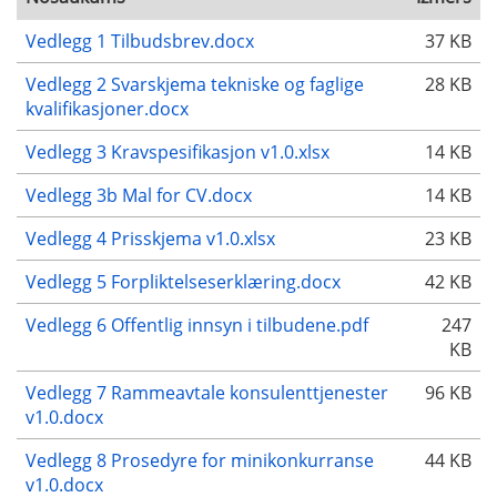
Vedlegg 1 Tilbudsbrev.docx
37 KB
Vedlegg 2 Svarskjema tekniske og faglige
28 KB
kvalifikasjoner.docx
Vedlegg 3 Kravspesifikasjon v1.0.xlsx
14 KB
Vedlegg 3b Mal for CV.docx
14 KB
Vedlegg 4 Prisskjema v1.0.xlsx
23 KB
Vedlegg 5 Forpliktelseserklæring.docx
42 KB
Vedlegg 6 Offentlig innsyn i tilbudene.pdf
247
KB
Vedlegg 7 Rammeavtale konsulenttjenester
96 KB
v1.0.docx
Vedlegg 8 Prosedyre for minikonkurranse
44 KB
v1.0.docx