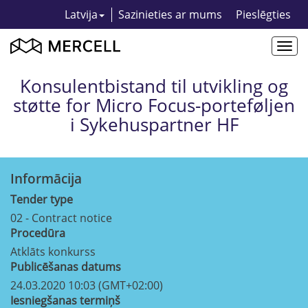
Latvija
Sazinieties ar mums
Pieslēgties
Togg
navi
Konsulentbistand til utvikling og
støtte for Micro Focus-porteføljen
i Sykehuspartner HF
Informācija
Tender type
02 - Contract notice
Procedūra
Atklāts konkurss
Publicēšanas datums
24.03.2020 10:03 (GMT+02:00)
Iesniegšanas termiņš