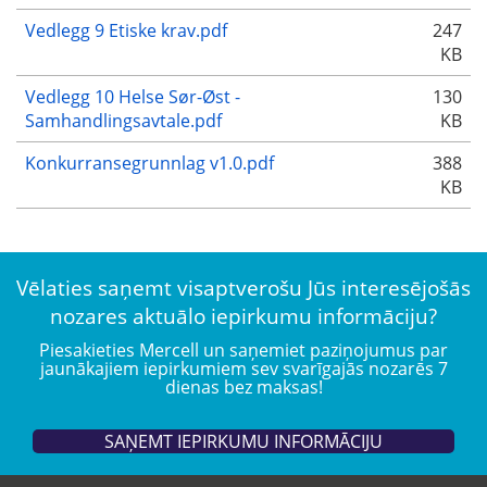
Vedlegg 9 Etiske krav.pdf
247
KB
Vedlegg 10 Helse Sør-Øst -
130
Samhandlingsavtale.pdf
KB
Konkurransegrunnlag v1.0.pdf
388
KB
Vēlaties saņemt visaptverošu Jūs interesējošās
nozares aktuālo iepirkumu informāciju?
Piesakieties Mercell un saņemiet paziņojumus par
jaunākajiem iepirkumiem sev svarīgajās nozarēs 7
dienas bez maksas!
SAŅEMT IEPIRKUMU INFORMĀCIJU