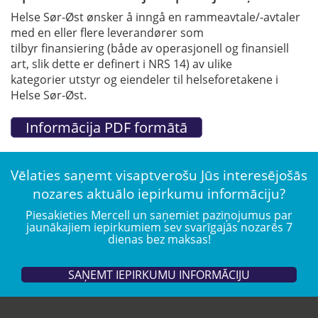
Helse Sør-Øst ønsker å inngå en rammeavtale/-avtaler
med en eller flere leverandører som
tilbyr finansiering (både av operasjonell og finansiell
art, slik dette er definert i NRS 14) av ulike
kategorier utstyr og eiendeler til helseforetakene i
Helse Sør-Øst.
Vēlaties saņemt visaptverošu Jūs interesējošās
nozares aktuālo iepirkumu informāciju?
Piesakieties Mercell un saņemiet paziņojumus par
jaunākajiem iepirkumiem sev svarīgajās nozarēs 7
dienas bez maksas!
SAŅEMT IEPIRKUMU INFORMĀCIJU