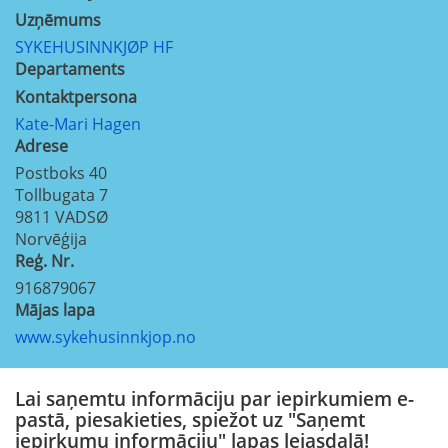
Uzņēmums
SYKEHUSINNKJØP HF
Departaments
Kontaktpersona
Kate-Mari Hagen
Adrese
Postboks 40
Tollbugata 7
9811
VADSØ
Norvēģija
Reģ. Nr.
916879067
Mājas lapa
www.sykehusinnkjop.no
Lai saņemtu informāciju par iepirkumiem e-
pastā, piesakieties, spiežot uz "Saņemt
iepirkumu informāciju" lapas lejasdaļā!