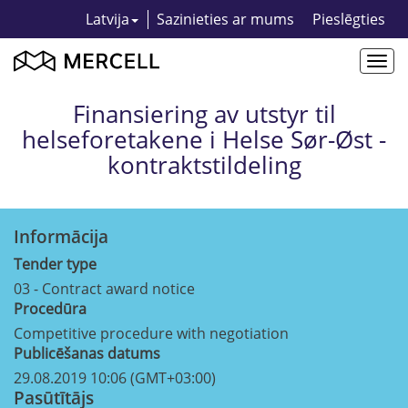
Latvija
Sazinieties ar mums
Pieslēgties
Togg
navi
Finansiering av utstyr til
helseforetakene i Helse Sør-Øst -
kontraktstildeling
Informācija
Tender type
03 - Contract award notice
Procedūra
Competitive procedure with negotiation
Publicēšanas datums
29.08.2019 10:06 (GMT+03:00)
Pasūtītājs