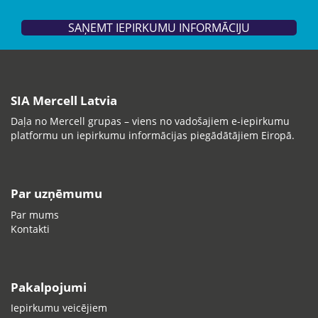
SAŅEMT IEPIRKUMU INFORMĀCIJU
SIA Mercell Latvia
Daļa no Mercell grupas – viens no vadošajiem e-iepirkumu
platformu un iepirkumu informācijas piegādātājiem Eiropā.
Par uzņēmumu
Par mums
Kontakti
Pakalpojumi
Iepirkumu veicējiem