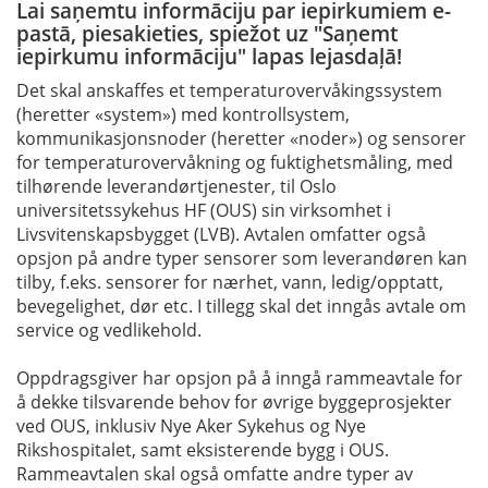
Lai saņemtu informāciju par iepirkumiem e-
pastā, piesakieties, spiežot uz "Saņemt
iepirkumu informāciju" lapas lejasdaļā!
Det skal anskaffes et temperaturovervåkingssystem
(heretter «system») med kontrollsystem,
kommunikasjonsnoder (heretter «noder») og sensorer
for temperaturovervåkning og fuktighetsmåling, med
tilhørende leverandørtjenester, til Oslo
universitetssykehus HF (OUS) sin virksomhet i
Livsvitenskapsbygget (LVB). Avtalen omfatter også
opsjon på andre typer sensorer som leverandøren kan
tilby, f.eks. sensorer for nærhet, vann, ledig/opptatt,
bevegelighet, dør etc. I tillegg skal det inngås avtale om
service og vedlikehold.
Oppdragsgiver har opsjon på å inngå rammeavtale for
å dekke tilsvarende behov for øvrige byggeprosjekter
ved OUS, inklusiv Nye Aker Sykehus og Nye
Rikshospitalet, samt eksisterende bygg i OUS.
Rammeavtalen skal også omfatte andre typer av