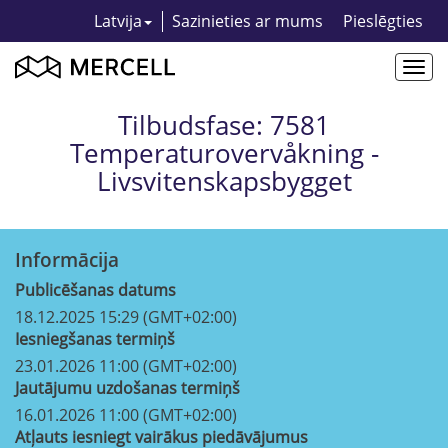
Latvija
Sazinieties ar mums
Pieslēgties
Togg
navi
Tilbudsfase: 7581
Temperaturovervåkning -
Livsvitenskapsbygget
Informācija
Publicēšanas datums
18.12.2025 15:29 (GMT+02:00)
Iesniegšanas termiņš
23.01.2026 11:00 (GMT+02:00)
Jautājumu uzdošanas termiņš
16.01.2026 11:00 (GMT+02:00)
Atļauts iesniegt vairākus piedāvājumus