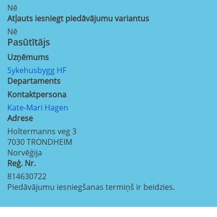
Nē
Atļauts iesniegt piedāvājumu variantus
Nē
Pasūtītājs
Uzņēmums
Sykehusbygg HF
Departaments
Kontaktpersona
Kate-Mari Hagen
Adrese
Holtermanns veg 3
7030
TRONDHEIM
Norvēģija
Reģ. Nr.
814630722
Piedāvājumu iesniegšanas termiņš ir beidzies.