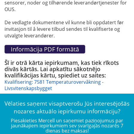
sensorer, noder og tilhørende leverandørtjenester for
OUS.
De vedlagte dokumentene vil kunne bli oppdatert før
invitasjon til å levere tilbud sendes til kvalifiserte og
utvalgte leverandører.
Šī ir otrā kārta iepirkumam, kas tiek rīkots
divās kārtās. Lai apkatītu sākotnējo
kvalifikācijas kārtu, spiediet uz saites:
Kvalifisering: 7581 Temperaturovervåkning -
Livsvitenskapsbygget
Vēlaties saņemt visaptverošu Jūs interesējošās
nozares aktuālo iepirkumu informāciju?
Piesakieties Mercell un saņemiet paziņojumus par
jaunākajiem iepirkumiem sev svarīgajās nozarēs 7
dienas bez maksas!