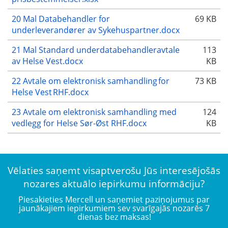
20 Mal Databehandler for
69 KB
underleverandører av Sykehuspartner.docx
21 Mal Standard underdatabehandleravtale
113
av Helse Vest.docx
KB
22 Avtale om elektronisk samhandling for
73 KB
Helse Vest RHF.docx
23 Avtale om elektronisk samhandling med
124
vedlegg for Helse Sør-Øst RHF.docx
KB
Vēlaties saņemt visaptverošu Jūs interesējošās
nozares aktuālo iepirkumu informāciju?
Piesakieties Mercell un saņemiet paziņojumus par
jaunākajiem iepirkumiem sev svarīgajās nozarēs 7
dienas bez maksas!