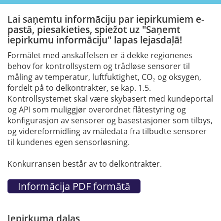
Lai saņemtu informāciju par iepirkumiem e-
pastā, piesakieties, spiežot uz "Saņemt
iepirkumu informāciju" lapas lejasdaļā!
Formålet med anskaffelsen er å dekke regionenes
behov for kontrollsystem og trådløse sensorer til
måling av temperatur, luftfuktighet, CO₂ og oksygen,
fordelt på to delkontrakter, se kap. 1.5.
Kontrollsystemet skal være skybasert med kundeportal
og API som muliggjør overordnet flåtestyring og
konfigurasjon av sensorer og basestasjoner som tilbys,
og videreformidling av måledata fra tilbudte sensorer
til kundenes egen sensorløsning.
Konkurransen består av to delkontrakter.
Iepirkuma daļas