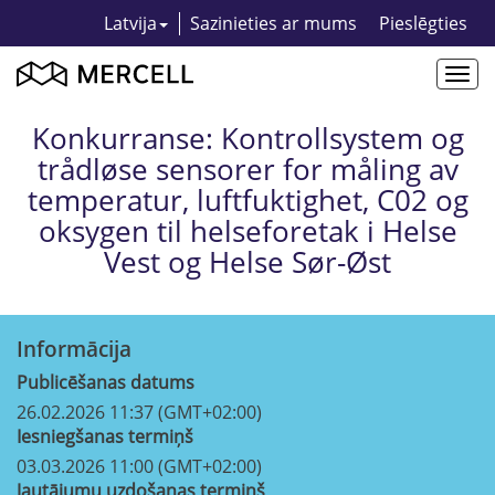
Latvija
Sazinieties ar mums
Pieslēgties
Togg
navi
Konkurranse: Kontrollsystem og
trådløse sensorer for måling av
temperatur, luftfuktighet, C02 og
oksygen til helseforetak i Helse
Vest og Helse Sør-Øst
Informācija
Publicēšanas datums
26.02.2026 11:37 (GMT+02:00)
Iesniegšanas termiņš
03.03.2026 11:00 (GMT+02:00)
Jautājumu uzdošanas termiņš