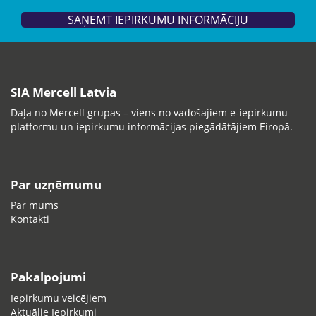
SAŅEMT IEPIRKUMU INFORMĀCIJU
SIA Mercell Latvia
Daļa no Mercell grupas – viens no vadošajiem e-iepirkumu
platformu un iepirkumu informācijas piegādātājiem Eiropā.
Par uzņēmumu
Par mums
Kontakti
Pakalpojumi
Iepirkumu veicējiem
Aktuālie Iepirkumi