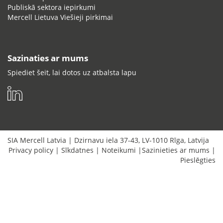
Publiskā sektora iepirkumi
Mercell Lietuva Viešieji pirkimai
Sazinaties ar mums
Spiediet šeit, lai dotos uz atbalsta lapu
SIA Mercell Latvia
|
Dzirnavu iela 37-43
,
LV-1010
Rīga
,
Latvija
Privacy policy
|
Sīkdatnes
|
Noteikumi
|
Sazinieties ar mums
|
Pieslēgties