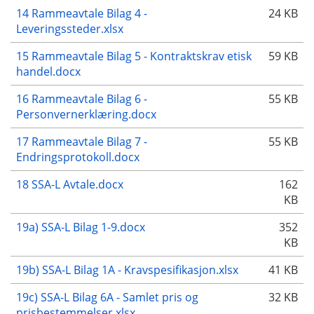
14 Rammeavtale Bilag 4 -
24 KB
Leveringssteder.xlsx
15 Rammeavtale Bilag 5 - Kontraktskrav etisk
59 KB
handel.docx
16 Rammeavtale Bilag 6 -
55 KB
Personvernerklæring.docx
17 Rammeavtale Bilag 7 -
55 KB
Endringsprotokoll.docx
18 SSA-L Avtale.docx
162
KB
19a) SSA-L Bilag 1-9.docx
352
KB
19b) SSA-L Bilag 1A - Kravspesifikasjon.xlsx
41 KB
19c) SSA-L Bilag 6A - Samlet pris og
32 KB
prisbestemmelser.xlsx