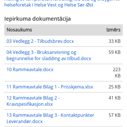
helseforetak i Helse Vest og Helse Sør-Øst
Iepirkuma dokumentācija
Nosaukums
Izmērs
03 Vedlegg 2 - Tilbudsbrev.docx
33 KB
04 Vedlegg 3 - Bruksanvisning og
59 KB
begrunnelse for sladding av tilbud.docx
10 Rammeavtale.docx
223
KB
11 Rammeavtale Bilag 1 - Prisskjema.xlsx
25 KB
12 Rammeavtale Bilag 2 -
41 KB
Kravspesifikasjon.xlsx
13 Rammeavtale Bilag 3 - Kontaktpunkter
57 KB
Leverandør.docx