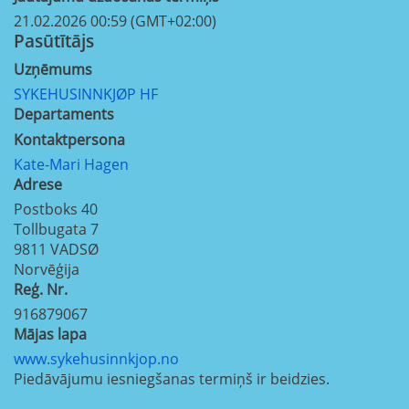
21.02.2026 00:59 (GMT+02:00)
Pasūtītājs
Uzņēmums
SYKEHUSINNKJØP HF
Departaments
Kontaktpersona
Kate-Mari Hagen
Adrese
Postboks 40
Tollbugata 7
9811
VADSØ
Norvēģija
Reģ. Nr.
916879067
Mājas lapa
www.sykehusinnkjop.no
Piedāvājumu iesniegšanas termiņš ir beidzies.