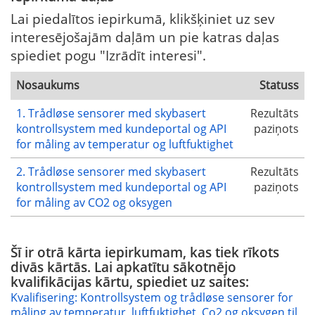
Lai piedalītos iepirkumā, klikšķiniet uz sev
interesējošajām daļām un pie katras daļas
spiediet pogu "Izrādīt interesi".
Nosaukums
Statuss
1. Trådløse sensorer med skybasert
Rezultāts
kontrollsystem med kundeportal og API
paziņots
for måling av temperatur og luftfuktighet
2. Trådløse sensorer med skybasert
Rezultāts
kontrollsystem med kundeportal og API
paziņots
for måling av CO2 og oksygen
Šī ir otrā kārta iepirkumam, kas tiek rīkots
divās kārtās. Lai apkatītu sākotnējo
kvalifikācijas kārtu, spiediet uz saites:
Kvalifisering: Kontrollsystem og trådløse sensorer for
måling av temperatur, luftfuktighet, Co2 og oksygen til