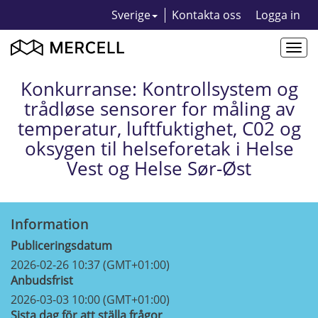
Sverige
Kontakta oss
Logga in
Togg
navi
Konkurranse: Kontrollsystem og
trådløse sensorer for måling av
temperatur, luftfuktighet, C02 og
oksygen til helseforetak i Helse
Vest og Helse Sør-Øst
Information
Publiceringsdatum
2026-02-26 10:37 (GMT+01:00)
Anbudsfrist
2026-03-03 10:00 (GMT+01:00)
Sista dag för att ställa frågor