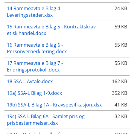
14 Rammeavtale Bilag 4 -
24 KB
Leveringssteder.xlsx
15 Rammeavtale Bilag 5 - Kontraktskrav
59 KB
etisk handel.docx
16 Rammeavtale Bilag 6 -
55 KB
Personvernerklæring.docx
17 Rammeavtale Bilag 7 -
55 KB
Endringsprotokoll.docx
18 SSA-L Avtale.docx
162 KB
19a) SSA-L Bilag 1-9.docx
352 KB
19b) SSA-L Bilag 1A - Kravspesifikasjon.xlsx
41 KB
19c) SSA-L Bilag 6A - Samlet pris og
32 KB
prisbestemmelser.xlsx