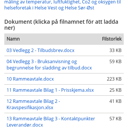
måling av temperatur, luftfuktighet, Co2 og oksygen til
helseforetak i Helse Vest og Helse Sør-Øst
Dokument (klicka på filnamnet för att ladda
ner)
Namn
Filstorlek
03 Vedlegg 2 - Tilbudsbrev.docx
33 KB
04 Vedlegg 3 - Bruksanvisning og
59 KB
begrunnelse for sladding av tilbud.docx
10 Rammeavtale.docx
223 KB
11 Rammeavtale Bilag 1 - Prisskjema.xlsx
25 KB
12 Rammeavtale Bilag 2 -
41 KB
Kravspesifikasjon.xlsx
13 Rammeavtale Bilag 3 - Kontaktpunkter
57 KB
Leverandør.docx