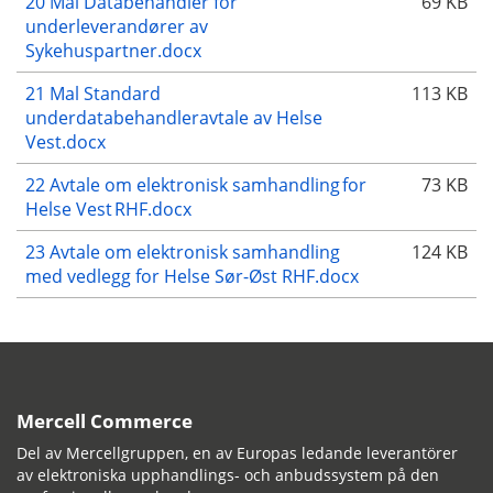
20 Mal Databehandler for
69 KB
underleverandører av
Sykehuspartner.docx
21 Mal Standard
113 KB
underdatabehandleravtale av Helse
Vest.docx
22 Avtale om elektronisk samhandling for
73 KB
Helse Vest RHF.docx
23 Avtale om elektronisk samhandling
124 KB
med vedlegg for Helse Sør-Øst RHF.docx
Mercell Commerce
Del av Mercellgruppen, en av Europas ledande leverantörer
av elektroniska upphandlings- och anbudssystem på den