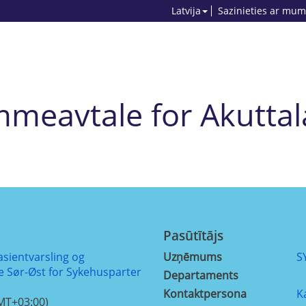
Latvija
Sazinieties ar mum
meavtale for Akutta
Pasūtītājs
sientvarsling og
Uzņēmums
S
se Sør-Øst for Sykehusparter
Departaments
Kontaktpersona
K
MT+03:00)