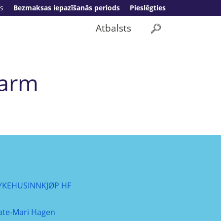
s
Bezmaksas iepazīšanās periods
Pieslēgties
Atbalsts
larm
YKEHUSINNKJØP HF
ate-Mari Hagen