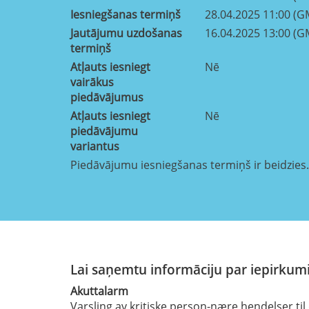
Iesniegšanas termiņš
28.04.2025 11:00 (G
Jautājumu uzdošanas
16.04.2025 13:00 (G
termiņš
Atļauts iesniegt
Nē
vairākus
piedāvājumus
Atļauts iesniegt
Nē
piedāvājumu
variantus
Piedāvājumu iesniegšanas termiņš ir beidzies.
Lai saņemtu informāciju par iepirkumi
Akuttalarm
Varsling av kritiske person-nære hendelser til 