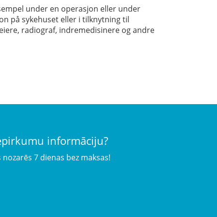
eksempel under en operasjon eller under
 på sykehuset eller i tilknytning til
pleiere, radiograf, indremedisinere og andre
iepirkumu informāciju?
s nozarēs 7 dienas bez maksas!