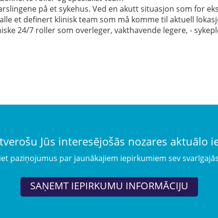
 varslingene på et sykehus. Ved en akutt situasjon som for 
alle et definert klinisk team som må komme til aktuell lokasjon
liniske 24/7 roller som overleger, vakthavende legere, - syke
tverošu Jūs interesējošās nozares aktuālo 
iet paziņojumus par jaunākajiem iepirkumiem sev svarīgajā
SAŅEMT IEPIRKUMU INFORMĀCIJU