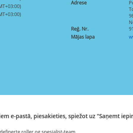
Adrese
P
MT+03:00)
T
MT+03:00)
9
N
Reģ. Nr.
9
Mājas lapa
w
em e-pastā, piesakieties, spiežot uz "Saņemt iepi
definerte roller og spesialist-team