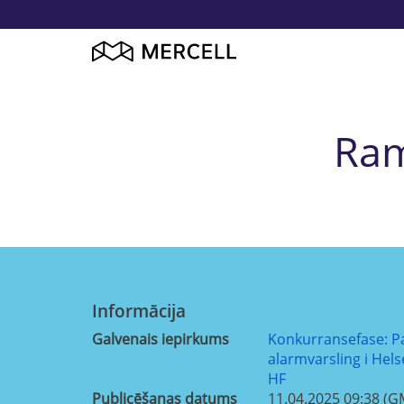
Ram
Informācija
Galvenais iepirkums
Konkurransefase: Pa
alarmvarsling i Hel
HF
Publicēšanas datums
11.04.2025 09:38 (G