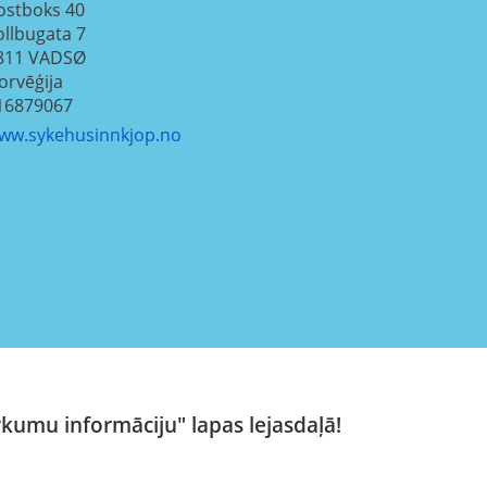
ostboks 40
ollbugata 7
811
VADSØ
orvēģija
16879067
ww.sykehusinnkjop.no
rkumu informāciju" lapas lejasdaļā!