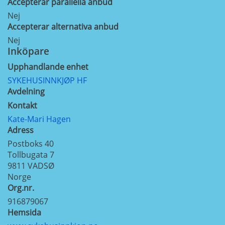
Accepterar parallella anbud
Nej
Accepterar alternativa anbud
Nej
Inköpare
Upphandlande enhet
SYKEHUSINNKJØP HF
Avdelning
Kontakt
Kate-Mari Hagen
Adress
Postboks 40
Tollbugata 7
9811
VADSØ
Norge
Org.nr.
916879067
Hemsida