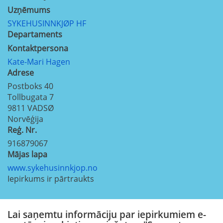
Uzņēmums
SYKEHUSINNKJØP HF
Departaments
Kontaktpersona
Kate-Mari Hagen
Adrese
Postboks 40
Tollbugata 7
9811
VADSØ
Norvēģija
Reģ. Nr.
916879067
Mājas lapa
www.sykehusinnkjop.no
Iepirkums ir pārtraukts
Lai saņemtu informāciju par iepirkumiem e-