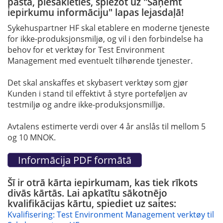
pastā, piesakieties, spiežot uz "Saņemt
iepirkumu informāciju" lapas lejasdaļā!
Sykehuspartner HF skal etablere en moderne tjeneste
for ikke-produksjonsmiljø, og vil i den forbindelse ha
behov for et verktøy for Test Environment
Management med eventuelt tilhørende tjenester.
Det skal anskaffes et skybasert verktøy som gjør
Kunden i stand til effektivt å styre porteføljen av
testmiljø og andre ikke-produksjonsmilljø.
Avtalens estimerte verdi over 4 år anslås til mellom 5
og 10 MNOK.
Šī ir otrā kārta iepirkumam, kas tiek rīkots
divās kārtās. Lai apkatītu sākotnējo
kvalifikācijas kārtu, spiediet uz saites:
Kvalifisering: Test Environment Management verktøy til