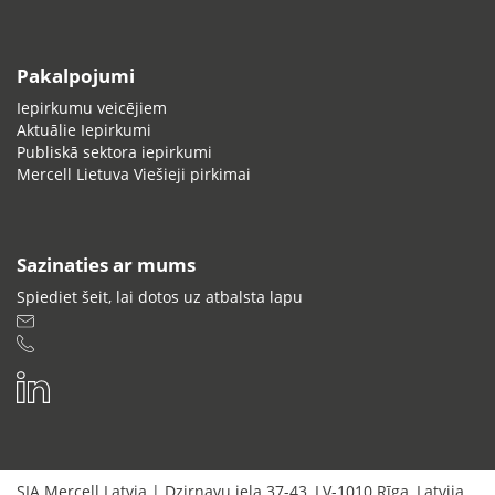
Pakalpojumi
Iepirkumu veicējiem
Aktuālie Iepirkumi
Publiskā sektora iepirkumi
Mercell Lietuva Viešieji pirkimai
Sazinaties ar mums
Spiediet šeit, lai dotos uz atbalsta lapu
SIA Mercell Latvia
|
Dzirnavu iela 37-43
,
LV-1010
Rīga
,
Latvija