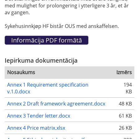
med mulighet for prolongering i ytterligere 3 år, et år
av gangen.
Sykehusinnkjøp HF bistår OUS med anskaffelsen.
Iepirkuma dokumentācija
Nosaukums
Izmērs
Annex 1 Requirement specification
194
v.1.0.docx
KB
Annex 2 Draft framework agreement.docx
48 KB
Annex 3 Tender letter.docx
61 KB
Annex 4 Price matrix.xlsx
26 KB