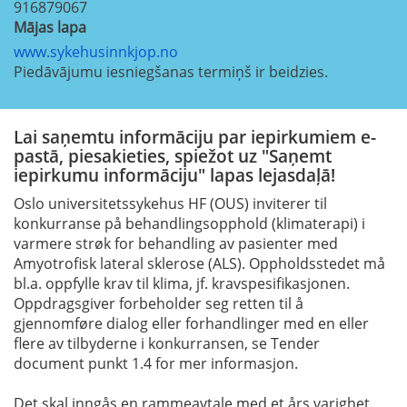
916879067
Mājas lapa
www.sykehusinnkjop.no
Piedāvājumu iesniegšanas termiņš ir beidzies.
Lai saņemtu informāciju par iepirkumiem e-
pastā, piesakieties, spiežot uz "Saņemt
iepirkumu informāciju" lapas lejasdaļā!
Oslo universitetssykehus HF (OUS) inviterer til
konkurranse på behandlingsopphold (klimaterapi) i
varmere strøk for behandling av pasienter med
Amyotrofisk lateral sklerose (ALS). Oppholdsstedet må
bl.a. oppfylle krav til klima, jf. kravspesifikasjonen.
Oppdragsgiver forbeholder seg retten til å
gjennomføre dialog eller forhandlinger med en eller
flere av tilbyderne i konkurransen, se Tender
document punkt 1.4 for mer informasjon.
Det skal inngås en rammeavtale med et års varighet,