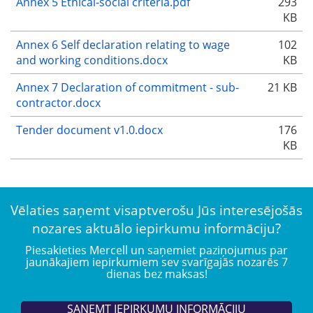
Annex 5 Ethical-social criteria.pdf
293
KB
Annex 6 Self declaration relating to wage
102
and working conditions.docx
KB
Annex 7 Declaration of commitment - sub-
21 KB
contractor.docx
Tender document v1.0.docx
176
KB
Vēlaties saņemt visaptverošu Jūs interesējošās
nozares aktuālo iepirkumu informāciju?
Piesakieties Mercell un saņemiet paziņojumus par
jaunākajiem iepirkumiem sev svarīgajās nozarēs 7
dienas bez maksas!
SAŅEMT IEPIRKUMU INFORMĀCIJU