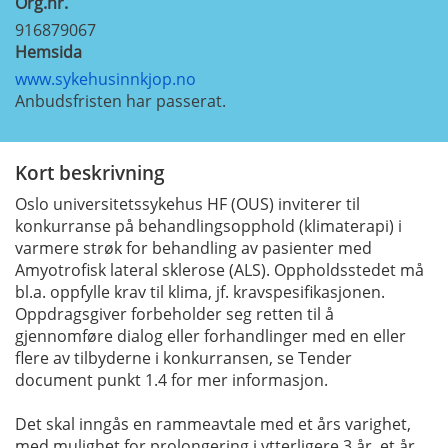
Org.nr.
916879067
Hemsida
www.sykehusinnkjop.no
Anbudsfristen har passerat.
Kort beskrivning
Oslo universitetssykehus HF (OUS) inviterer til
konkurranse på behandlingsopphold (klimaterapi) i
varmere strøk for behandling av pasienter med
Amyotrofisk lateral sklerose (ALS). Oppholdsstedet må
bl.a. oppfylle krav til klima, jf. kravspesifikasjonen.
Oppdragsgiver forbeholder seg retten til å
gjennomføre dialog eller forhandlinger med en eller
flere av tilbyderne i konkurransen, se Tender
document punkt 1.4 for mer informasjon.
Det skal inngås en rammeavtale med et års varighet,
med mulighet for prolongering i ytterligere 3 år, et år