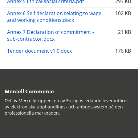
Annex 5 Ethical-social criteria.pdf
293 KB
Annex 6 Self declaration relating to wage
102 KB
and working conditions.docx
Annex 7 Declaration of commitment -
21 KB
sub-contractor.docx
Tender document v1.0.docx
176 KB
Mercell Commerce
Del av Mercellgruppen, en av Europas ledande leverantörer
av elektroniska upphandlings- och anbudssystem på den
professionella marknaden.