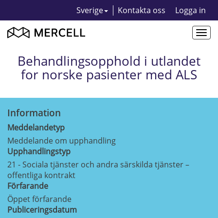
Sverige
Kontakta oss
Logga in
Togg
navi
Behandlingsopphold i utlandet
for norske pasienter med ALS
Information
Meddelandetyp
Meddelande om upphandling
Upphandlingstyp
21 - Sociala tjänster och andra särskilda tjänster –
offentliga kontrakt
Förfarande
Öppet förfarande
Publiceringsdatum