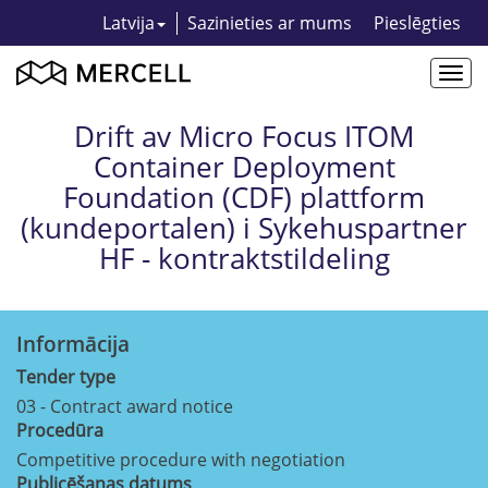
Latvija
Sazinieties ar mums
Pieslēgties
Togg
navi
Drift av Micro Focus ITOM
Container Deployment
Foundation (CDF) plattform
(kundeportalen) i Sykehuspartner
HF - kontraktstildeling
Informācija
Tender type
03 - Contract award notice
Procedūra
Competitive procedure with negotiation
Publicēšanas datums