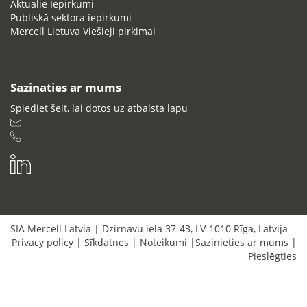
Aktuālie Iepirkumi
Publiskā sektora iepirkumi
Mercell Lietuva Viešieji pirkimai
Sazinaties ar mums
Spiediet šeit, lai dotos uz atbalsta lapu
SIA Mercell Latvia
|
Dzirnavu iela 37-43
,
LV-1010
Rīga
,
Latvija
Privacy policy
|
Sīkdatnes
|
Noteikumi
|
Sazinieties ar mums
|
Pieslēgties