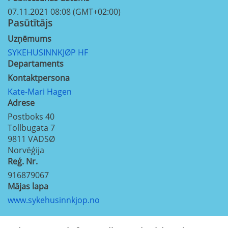
07.11.2021 08:08 (GMT+02:00)
Pasūtītājs
Uzņēmums
SYKEHUSINNKJØP HF
Departaments
Kontaktpersona
Kate-Mari Hagen
Adrese
Postboks 40
Tollbugata 7
9811
VADSØ
Norvēģija
Reģ. Nr.
916879067
Mājas lapa
www.sykehusinnkjop.no