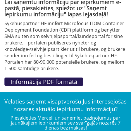
Lai saņemtu informāciju par iepirkumiem e-
pastā, piesakieties, spiežot uz "Saņemt
iepirkumu informāciju" lapas lejasdaļā!
Sykehuspartner HF innført Microfocus ITOM Container
Deployment Foundation (CDF) plattform og benytter
SMA suiten som selvhjelpsportal/kundeportal for sine
brukere. I portalen publiseres nyheter og
knowledge-/selvhjelpsartikler ut til brukere, og brukere
sender inn feil og bestillinger til Sykehuspartner HF.
Portalen har 80-90.000 potensielle brukere, og mellom
1-500 samtidige brukere.
Vēlaties saņemt visaptverošu Jūs interesējošās
nozares aktuālo iepirkumu informāciju?
Piesakieties Mercell un saņemiet paziņojumus par
jaunākajiem iepirkumiem sev svarīgajās nozarēs 7
dienas bez maksas!