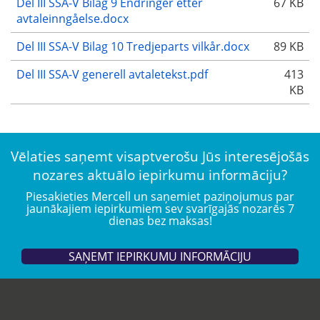
Del III SSA-V Bilag 9 Endringer etter
67 KB
avtaleinngåelse.docx
Del III SSA-V Bilag 10 Tredjeparts vilkår.docx
89 KB
Del III SSA-V generell avtaletekst.pdf
413
KB
Vēlaties saņemt visaptverošu Jūs interesējošās
nozares aktuālo iepirkumu informāciju?
Piesakieties Mercell un saņemiet paziņojumus par
jaunākajiem iepirkumiem sev svarīgajās nozarēs 7
dienas bez maksas!
SAŅEMT IEPIRKUMU INFORMĀCIJU