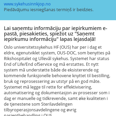
www.sykehusinnkjop.no
Piedāvājumu iesniegšanas termiņš ir beidzies.
Lai saņemtu informāciju par iepirkumiem e-
pastā, piesakieties, spiežot uz "Saņemt
iepirkumu informāciju" lapas lejasdaļā!
Oslo universitetssykehus HF (OUS) har per i dag et
eldre, egenutviklet system, OUS-DOC, som benyttes på
Rikshospitalet og Ullevål sykehus. Systemet har status
End of Life/End ofService og må erstattes. Et nytt
system må understøtte både de eksisterende og
kommende funksjonelle behovene knyttet til bestilling,
bruk og reprosessering av utstyr på en god måte.
Systemet må legge til rette for effektivisering,
automatisering og dokumentasjon av prosesser som i
dag er manuelle og tidkrevende, samt øke kvaliteten i
de tjenestene som Sterilavdelingen
tilbyroperasjonsavdelingene og øvrig
pasientbehandling i OUS.