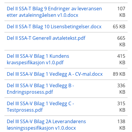
Del II SSA-T Bilag 9 Endringer av leveransen
107
etter avtaleinngåelsen v1.0.docx
KB
Del II SSA-T Bilag 10 Lisensbetingelser.docx
65 KB
Del II SSA-T Generell avtaletekst.pdf
665
KB
Del III SSA-V Bilag 1 Kundens
415
kravspesifikasjon v1.0.pdf
KB
Del III SSA-V Bilag 1 Vedlegg A - CV-mal.docx
89 KB
Del III SSA-V BIlag 1 Vedlegg B -
336
Endringsprosess.pdf
KB
Del III SSA-V Bilag 1 Vedlegg C -
315
Testprosess.pdf
KB
Del III SSA-V Bilag 2A Leverandørens
138
løsningsspesifikasjon v1.0.docx
KB