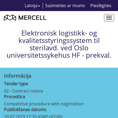
Latvija
Sazinieties ar mums
Pieslēgties
Togg
navi
Elektronisk logistikk- og
kvalitetsstyringssystem til
sterilavd. ved Oslo
universitetssykehus HF - prekval.
Informācija
Tender type
02 - Contract notice
Procedūra
Competitive procedure with negotiation
Publicēšanas datums
10.07.2019 17:35 (GMT+03:00)