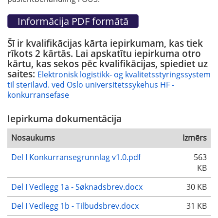
Šī ir kvalifikācijas kārta iepirkumam, kas tiek
rīkots 2 kārtās. Lai apskatītu iepirkuma otro
kārtu, kas sekos pēc kvalifikācijas, spiediet uz
saites:
Elektronisk logistikk- og kvalitetsstyringssystem
til sterilavd. ved Oslo universitetssykehus HF -
konkurransefase
Iepirkuma dokumentācija
Nosaukums
Izmērs
Del I Konkurransegrunnlag v1.0.pdf
563
KB
Del I Vedlegg 1a - Søknadsbrev.docx
30 KB
Del I Vedlegg 1b - Tilbudsbrev.docx
31 KB