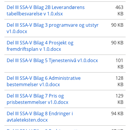
Del III SSA-V Bilag 2B Leverandørens
463
tabellbesvarelse v 1.0.xlsx
KB
Del III SSA-V Bilag 3 programvare og utstyr
90 KB
v1.0.docx
Del III SSA-V Bilag 4 Prosjekt og
90 KB
fremdriftsplan v 1.0.docx
Del III SSA-V Bilag 5 Tjenestenivå v1.0.docx
101
KB
Del III SSA-V Bilag 6 Administrative
128
bestemmelser v1.0.docx
KB
Del III SSA-V Bilag 7 Pris og
129
prisbestemmelser v1.0.docx
KB
Del III SSA-V Bilag 8 Endringer i
94 KB
avtaleteksten.docx