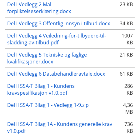
Del I Vedlegg 2 Mal
23 KB
forpliktelseserklæring.docx
Del I Vedlegg 3 Offentlig innsyn i tilbud.docx
34 KB
Del I Vedlegg 4 Veiledning-for-tilbydere-til-
1007
sladding-av-tilbud.pdf
KB
Del I Vedlegg 5 Tekniske og faglige
21 KB
kvalifikasjoner.docx
Del I Vedlegg 6 Databehandleravtale.docx
61 KB
Del II SSA-T Bilag 1 - Kundens
286
kravspesifikasjon v1.0.pdf
KB
Del II SSA-T Bilag 1 - Vedlegg 1-9.zip
4,36
MB
Del II SSA-T Bilag 1A - Kundens generelle krav
736
v1.0.pdf
KB