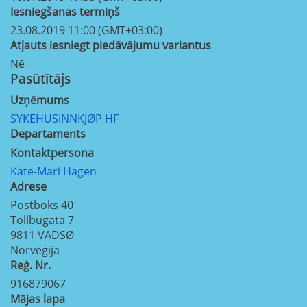
Iesniegšanas termiņš
23.08.2019 11:00 (GMT+03:00)
Atļauts iesniegt piedāvājumu variantus
Nē
Pasūtītājs
Uzņēmums
SYKEHUSINNKJØP HF
Departaments
Kontaktpersona
Kate-Mari Hagen
Adrese
Postboks 40
Tollbugata 7
9811
VADSØ
Norvēģija
Reģ. Nr.
916879067
Mājas lapa