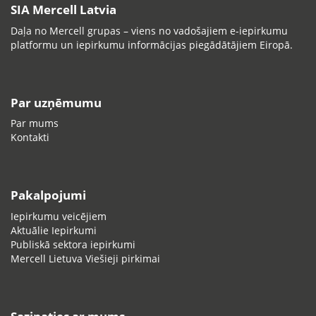
SIA Mercell Latvia
Daļa no Mercell grupas – viens no vadošajiem e-iepirkumu
platformu un iepirkumu informācijas piegādātājiem Eiropā.
Par uzņēmumu
Par mums
Kontakti
Pakalpojumi
Iepirkumu veicējiem
Aktuālie Iepirkumi
Publiskā sektora iepirkumi
Mercell Lietuva Viešieji pirkimai