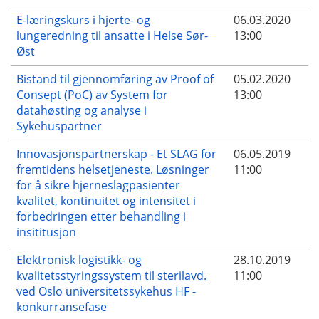
E-læringskurs i hjerte- og
06.03.2020
lungeredning til ansatte i Helse Sør-
13:00
Øst
Bistand til gjennomføring av Proof of
05.02.2020
Consept (PoC) av System for
13:00
datahøsting og analyse i
Sykehuspartner
Innovasjonspartnerskap - Et SLAG for
06.05.2019
fremtidens helsetjeneste. Løsninger
11:00
for å sikre hjerneslagpasienter
kvalitet, kontinuitet og intensitet i
forbedringen etter behandling i
insititusjon
Elektronisk logistikk- og
28.10.2019
kvalitetsstyringssystem til sterilavd.
11:00
ved Oslo universitetssykehus HF -
konkurransefase