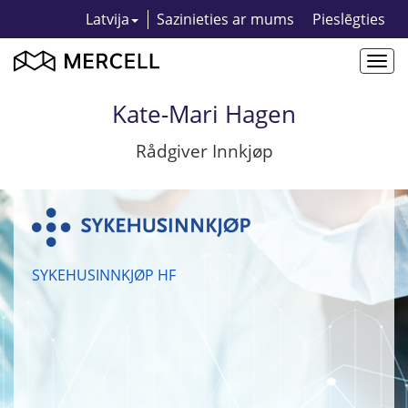
Latvija
Sazinieties ar mums
Pieslēgties
Togg
navi
Kate-Mari Hagen
Rådgiver Innkjøp
SYKEHUSINNKJØP HF