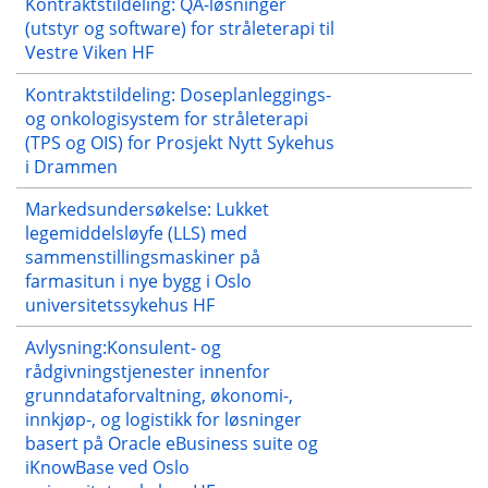
Kontraktstildeling: QA-løsninger
(utstyr og software) for stråleterapi til
Vestre Viken HF
Kontraktstildeling: Doseplanleggings-
og onkologisystem for stråleterapi
(TPS og OIS) for Prosjekt Nytt Sykehus
i Drammen
Markedsundersøkelse: Lukket
legemiddelsløyfe (LLS) med
sammenstillingsmaskiner på
farmasitun i nye bygg i Oslo
universitetssykehus HF
Avlysning:Konsulent- og
rådgivningstjenester innenfor
grunndataforvaltning, økonomi-,
innkjøp-, og logistikk for løsninger
basert på Oracle eBusiness suite og
iKnowBase ved Oslo