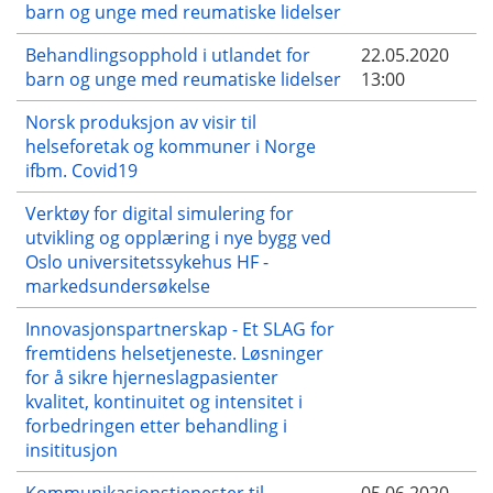
barn og unge med reumatiske lidelser
Behandlingsopphold i utlandet for
22.05.2020
barn og unge med reumatiske lidelser
13:00
Norsk produksjon av visir til
helseforetak og kommuner i Norge
ifbm. Covid19
Verktøy for digital simulering for
utvikling og opplæring i nye bygg ved
Oslo universitetssykehus HF -
markedsundersøkelse
Innovasjonspartnerskap - Et SLAG for
fremtidens helsetjeneste. Løsninger
for å sikre hjerneslagpasienter
kvalitet, kontinuitet og intensitet i
forbedringen etter behandling i
insititusjon
Kommunikasjonstjenester til
05.06.2020