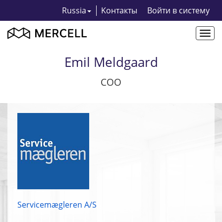
Russia
Kонтакты
Bойти в систему
Togg
navi
Emil Meldgaard
COO
Servicemægleren A/S