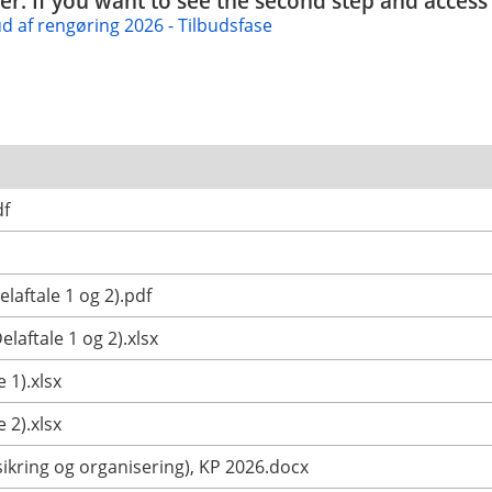
ender. If you want to see the second step and acces
 af rengøring 2026 - Tilbudsfase
df
laftale 1 og 2).pdf
elaftale 1 og 2).xlsx
 1).xlsx
 2).xlsx
sikring og organisering), KP 2026.docx