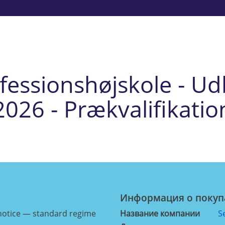
essionshøjskole - Ud
2026 - Prækvalifikatio
Информация о покуп
notice — standard regime
Название компании
S