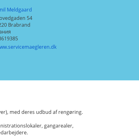
mil Meldgaard
ovedgaden 54
220
Brabrand
ания
8619385
ww.servicemaegleren.dk
er), med deres udbud af rengøring.
istrationslokaler, gangarealer,
edarbejdere.