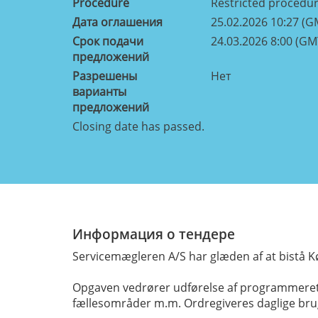
Procedure
Restricted procedu
Дата оглашения
25.02.2026 10:27 (G
Срок подачи
24.03.2026 8:00 (GM
предложений
Разрешены
Нет
варианты
предложений
Closing date has passed.
Информация о тендере
Servicemægleren A/S har glæden af at bistå 
Opgaven vedrører udførelse af programmeret r
fællesområder m.m. Ordregiveres daglige bru