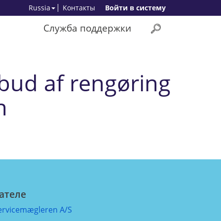
Russia
Kонтакты
Bойти в систему
Служба поддержки
bud af rengøring
n
ателе
ervicemægleren A/S