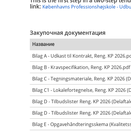
This is the first step in a two-step t
link:
Københavns Professionshøjskole - Udbud
Закупочная документация
Название
Bilag A - Udkast til Kontrakt, Reng. KP 2026.p
Bilag B - Kravspecifikation, Reng. KP 2026.pdf
Bilag C - Tegningsmateriale, Reng. KP 2026 (De
Bilag C1 - Lokalefortegnelse, Reng. KP 2026 (D
Bilag D - Tilbudslister Reng. KP 2026 (Delaftale
Bilag D - Tilbudslister Reng. KP 2026 (Delaftale
Bilag E - Opgavehåndteringsskema (Kvalitets