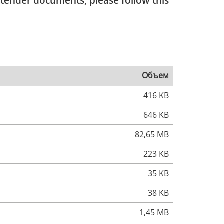
s tender documents, please follow this
Объем
416 KB
646 KB
82,65 MB
223 KB
35 KB
38 KB
1,45 MB