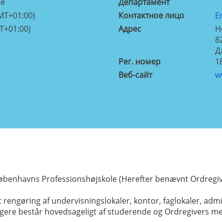
re
Департамент
MT+01:00)
Контактное лицо
E
T+01:00)
Aдрес
H
8
Д
Рег. номер
1
Веб-сайт
w
Københavns Professionshøjskole (Herefter benævnt Ordregiv
engøring af undervisningslokaler, kontor, faglokaler, admin
gere består hovedsageligt af studerende og Ordregivers m