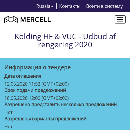
Russia
Kонтакты
Bойти в систему
Togg
navi
Kolding HF & VUC - Udbud af
rengøring 2020
Информация о тендерe
Дата оглашения
12.05.2020 11:52 (GMT+02:00)
Срок подачи предложений
18.05.2020 12:00 (GMT+02:00)
Разрешено представить несколько предложений
Нет
Разрешены варианты предложений
Нет