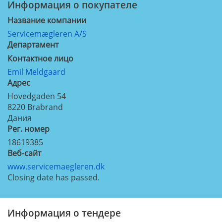
Информация о покупателе
Название компании
Servicemægleren A/S
Департамент
Контактное лицо
Emil Meldgaard
Aдрес
Hovedgaden 54
8220
Brabrand
Дания
Рег. номер
18619385
Веб-сайт
www.servicemaegleren.dk
Closing date has passed.
Информация о тендере