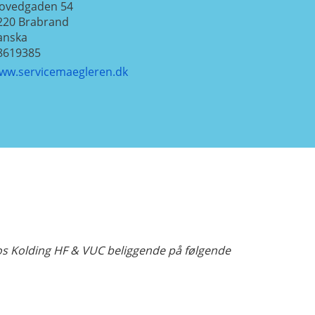
ovedgaden 54
220
Brabrand
anska
8619385
ww.servicemaegleren.dk
hos Kolding HF & VUC beliggende på følgende