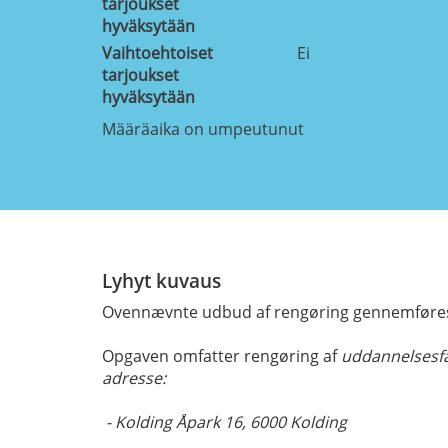
tarjoukset
hyväksytään
Vaihtoehtoiset
Ei
tarjoukset
hyväksytään
Määräaika on umpeutunut
Lyhyt kuvaus
Ovennævnte udbud af rengøring gennemføres 
Opgaven omfatter rengøring af
uddannelsesfa
adresse:
- Kolding Åpark 16, 6000 Kolding