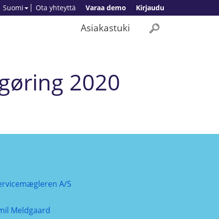
Suomi
Ota yhteyttä
Varaa demo
Kirjaudu
Asiakastuki
gøring 2020
ervicemægleren A/S
mil Meldgaard