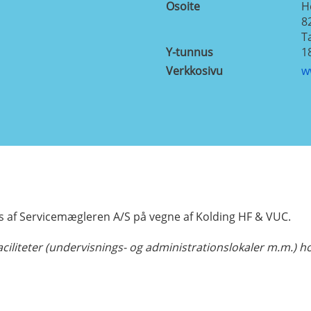
Osoite
H
8
T
Y-tunnus
1
Verkkosivu
w
af Servicemægleren A/S på vegne af Kolding HF & VUC.
ciliteter (undervisnings- og administrationslokaler m.m.) 