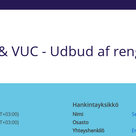
 & VUC - Udbud af ren
Hankintayksikkö
T+03:00)
Nimi
S
T+03:00)
Osasto
Yhteyshenkilö
E