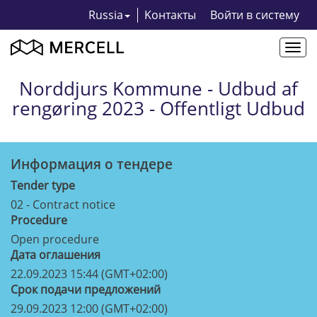
Russia
Kонтакты
Bойти в систему
Togg
navi
Norddjurs Kommune - Udbud af
rengøring 2023 - Offentligt Udbud
Информация о тендерe
Tender type
02 - Contract notice
Procedure
Open procedure
Дата оглашения
22.09.2023 15:44 (GMT+02:00)
Срок подачи предложений
29.09.2023 12:00 (GMT+02:00)