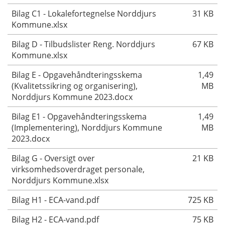
Bilag C1 - Lokalefortegnelse Norddjurs
31 KB
Kommune.xlsx
Bilag D - Tilbudslister Reng. Norddjurs
67 KB
Kommune.xlsx
Bilag E - Opgavehåndteringsskema
1,49
(Kvalitetssikring og organisering),
MB
Norddjurs Kommune 2023.docx
Bilag E1 - Opgavehåndteringsskema
1,49
(Implementering), Norddjurs Kommune
MB
2023.docx
Bilag G - Oversigt over
21 KB
virksomhedsoverdraget personale,
Norddjurs Kommune.xlsx
Bilag H1 - ECA-vand.pdf
725 KB
Bilag H2 - ECA-vand.pdf
75 KB