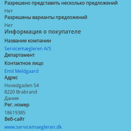
Разрешено представить несколько предложений
Нет
Разрешены варианты предложений
Нет
Информация о покупателе
Название компании
Servicemægleren A/S
Департамент
Контактное лицо
Emil Meldgaard
Aдрес
Hovedgaden 54
8220
Brabrand
Дания
Рег. номер
18619385
Веб-сайт
www.servicemaegleren.dk