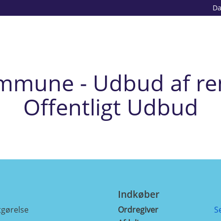
D
mmune - Udbud af ren
Offentligt Udbud
Indkøber
gørelse
Ordregiver
S