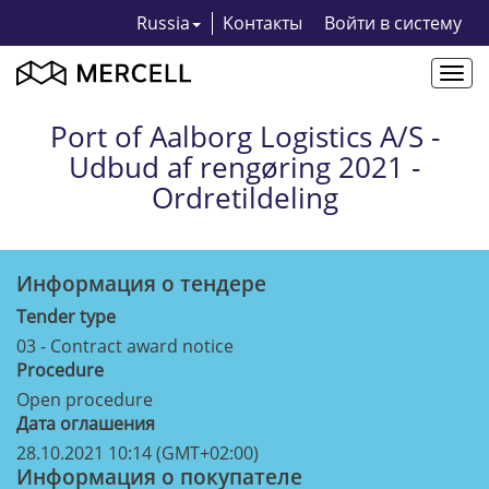
Russia
Kонтакты
Bойти в систему
Togg
navi
Port of Aalborg Logistics A/S -
Udbud af rengøring 2021 -
Ordretildeling
Информация о тендерe
Tender type
03 - Contract award notice
Procedure
Open procedure
Дата оглашения
28.10.2021 10:14 (GMT+02:00)
Информация о покупателе