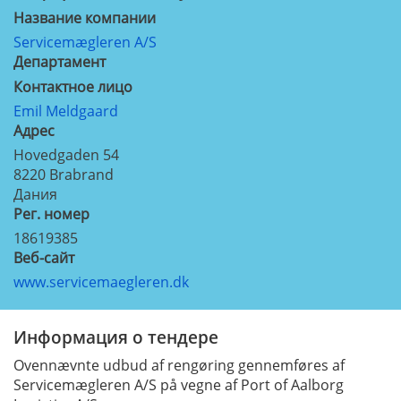
Название компании
Servicemægleren A/S
Департамент
Контактное лицо
Emil Meldgaard
Aдрес
Hovedgaden 54
8220
Brabrand
Дания
Рег. номер
18619385
Веб-сайт
www.servicemaegleren.dk
Информация о тендере
Ovennævnte udbud af rengøring gennemføres af
Servicemægleren A/S på vegne af Port of Aalborg