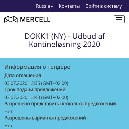
Russia
Kонтакты
Bойти в систему
Togg
navi
DOKK1 (NY) - Udbud af
Kantineløsning 2020
Информация о тендерe
Дата оглашения
03.07.2020 13:35 (GMT+02:00)
Срок подачи предложений
03.07.2020 13:40 (GMT+02:00)
Разрешено представить несколько предложений
Нет
Разрешены варианты предложений
Нет