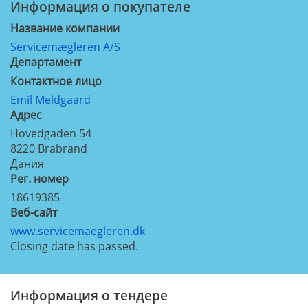
Информация о покупателе
Название компании
Servicemægleren A/S
Департамент
Контактное лицо
Emil Meldgaard
Aдрес
Hovedgaden 54
8220
Brabrand
Дания
Рег. номер
18619385
Веб-сайт
www.servicemaegleren.dk
Closing date has passed.
Информация о тендере