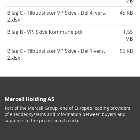
MB
Bilag C - Tilbudslister VP Skive - Del 4, vers.
45 KB
2.xlsx
Bilag B - VP, Skive Kommune.pdf
1,55
MB
Bilag C - Tilbudslister VP Skive - Del 1 vers.
55 KB
2.xlsx
Mercell Holding AS
Part of the Mercell Group, one of Europe’s leading providers
of e tender systems and information between buyers and
suppliers in the professional market.