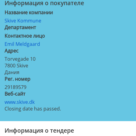
Информация о покупателе
Название компании
Skive Kommune
Департамент
Контактное лицо
Emil Meldgaard
Aдрес
Torvegade 10
7800
Skive
Дания
Рег. номер
29189579
Веб-сайт
www.skive.dk
Closing date has passed.
Информация о тендере