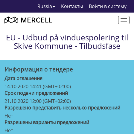
Russia
Kонтакты
Bойти в систему
Togg
navi
EU - Udbud på vinduespolering til
Skive Kommune - Tilbudsfase
Информация о тендерe
Дата оглашения
14.10.2020 14:41 (GMT+02:00)
Срок подачи предложений
21.10.2020 12:00 (GMT+02:00)
Разрешено представить несколько предложений
Нет
Разрешены варианты предложений
Нет