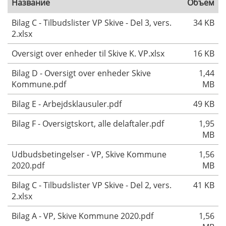
Название
Объем
Bilag C - Tilbudslister VP Skive - Del 3, vers.
34 KB
2.xlsx
Oversigt over enheder til Skive K. VP.xlsx
16 KB
Bilag D - Oversigt over enheder Skive
1,44
Kommune.pdf
MB
Bilag E - Arbejdsklausuler.pdf
49 KB
Bilag F - Oversigtskort, alle delaftaler.pdf
1,95
MB
Udbudsbetingelser - VP, Skive Kommune
1,56
2020.pdf
MB
Bilag C - Tilbudslister VP Skive - Del 2, vers.
41 KB
2.xlsx
Bilag A - VP, Skive Kommune 2020.pdf
1,56