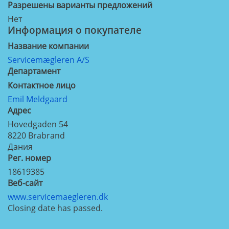
Разрешены варианты предложений
Нет
Информация о покупателе
Название компании
Servicemægleren A/S
Департамент
Контактное лицо
Emil Meldgaard
Aдрес
Hovedgaden 54
8220
Brabrand
Дания
Рег. номер
18619385
Веб-сайт
www.servicemaegleren.dk
Closing date has passed.