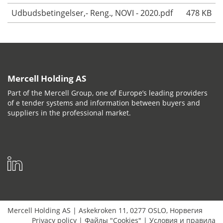
Udbudsbetingelser,- Reng., NOVI - 2020.pdf
478 KB
Mercell Holding AS
Part of the Mercell Group, one of Europe’s leading providers
of e tender systems and information between buyers and
suppliers in the professional market.
Mercell Holding AS
|
Askekroken 11
,
0277
OSLO
,
Норвегия
Privacy policy
|
Файлы "Cookies"
|
Условия и правила