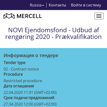
Russia
Kонтакты
Bойти в систему
Togg
navi
NOVI Ejendomsfond - Udbud af
rengøring 2020 - Prækvalifikation
Информация о тендерe
Tender type
02 - Contract notice
Procedure
Restricted procedure
Дата оглашения
22.04.2020 11:31 (GMT+02:00)
Срок подачи предложений
27.04.2020 12:00 (GMT+02:00)