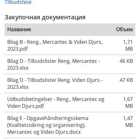
Tilbudsfase
Закупочная документация
Название
Объем
Bilag B - Reng., Mercantec & Viden Djurs,
1,71
2023.pdf
MB
Bilag D - Tilbudslister Reng. Mercantec -
46 KB
2023.xlsx
Bilag D - Tilbudslister Reng. Viden Djurs -
47 KB
2023.xlsx
Udbudsbetingelser - Reng., Mercantec og
1,67
Viden Djurs.pdf
MB
Bilag E - Opgavehåndteringsskema
1,47
(Kvalitetssikring og organisering),
MB
Mercantec og Viden Djurs.docx