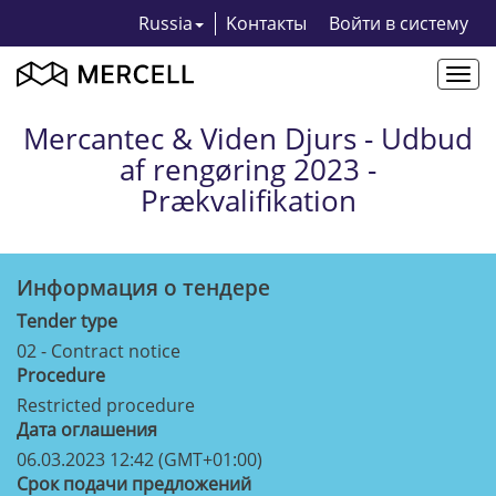
Russia
Kонтакты
Bойти в систему
Togg
navi
Mercantec & Viden Djurs - Udbud
af rengøring 2023 -
Prækvalifikation
Информация о тендерe
Tender type
02 - Contract notice
Procedure
Restricted procedure
Дата оглашения
06.03.2023 12:42 (GMT+01:00)
Срок подачи предложений