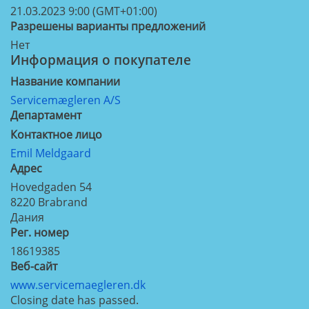
21.03.2023 9:00 (GMT+01:00)
Разрешены варианты предложений
Нет
Информация о покупателе
Название компании
Servicemægleren A/S
Департамент
Контактное лицо
Emil Meldgaard
Aдрес
Hovedgaden 54
8220
Brabrand
Дания
Рег. номер
18619385
Веб-сайт
www.servicemaegleren.dk
Closing date has passed.