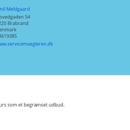
mil Meldgaard
ovedgaden 54
220
Brabrand
enmark
8619385
ww.servicemaegleren.dk
jurs som et begrænset udbud.