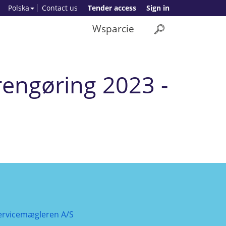
Polska
Contact us
Tender access
Sign in
Wsparcie
rengøring 2023 -
ervicemægleren A/S