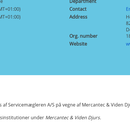
re
Department
MT+01:00)
Contact
E
MT+01:00)
Address
H
8
D
Org. number
1
Website
w
af Servicemægleren A/S på vegne af Mercantec & Viden D
institutioner under
Mercantec & Viden Djurs.